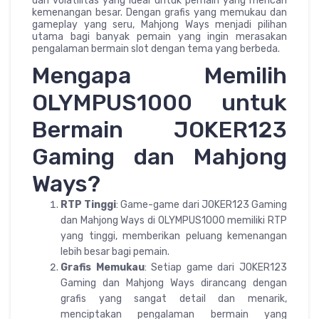
dan volatilitas yang ideal untuk pemain yang mencari
kemenangan besar. Dengan grafis yang memukau dan
gameplay yang seru, Mahjong Ways menjadi pilihan
utama bagi banyak pemain yang ingin merasakan
pengalaman bermain slot dengan tema yang berbeda.
Mengapa Memilih
OLYMPUS1000 untuk
Bermain JOKER123
Gaming dan Mahjong
Ways?
RTP Tinggi
: Game-game dari JOKER123 Gaming
dan Mahjong Ways di OLYMPUS1000 memiliki RTP
yang tinggi, memberikan peluang kemenangan
lebih besar bagi pemain.
Grafis Memukau
: Setiap game dari JOKER123
Gaming dan Mahjong Ways dirancang dengan
grafis yang sangat detail dan menarik,
menciptakan pengalaman bermain yang