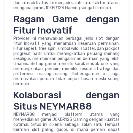
dan interaktivitas ini menjadi salah satu faktor utama
mengapa game JOKER123 Gaming sangat diminati.
Ragam Game dengan
Fitur Inovatif
Provider ini menawarkan berbagai jenis slot dengan
fitur inovatif yang menambah keseruan permainan.
Fitur seperti free spin, simbol wild, scatter, dan jackpot
progresif hadir untuk meningkatkan peluang menang
sekaligus memberikan pengalaman bermain yang lebih
dinamis. Setiap game memiliki karakteristik unik yang
memungkinkan pemain memilih sesuai strategi dan
preferensi masing-masing. Keberagaman ini juga
memastikan pemain tidak cepat bosan meski sering
bermain.
Kolaborasi dengan
Situs NEYMAR88
NEYMAR88 menjadi platform utama yang
menyediakan game JOKER123 Gaming dengan kualitas
optimal. Situs ini dikenal sebagai salah satu tempat
bermain slot paling gacor, di mana pemain dapat