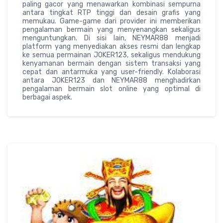
paling gacor yang menawarkan kombinasi sempurna
antara tingkat RTP tinggi dan desain grafis yang
memukau. Game-game dari provider ini memberikan
pengalaman bermain yang menyenangkan sekaligus
menguntungkan. Di sisi lain, NEYMAR88 menjadi
platform yang menyediakan akses resmi dan lengkap
ke semua permainan JOKER123, sekaligus mendukung
kenyamanan bermain dengan sistem transaksi yang
cepat dan antarmuka yang user-friendly. Kolaborasi
antara JOKER123 dan NEYMAR88 menghadirkan
pengalaman bermain slot online yang optimal di
berbagai aspek.