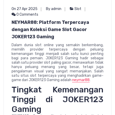
On 27 Apr 2025
By admin
Slot
0 Comments
NEYMAR88: Platform Terpercaya
dengan Koleksi Game Slot Gacor
JOKER123 Gaming
Dalam dunia slot online yang semakin berkembang,
memilih provider terpercaya dengan peluang
kemenangan tinggi menjadi salah satu kunci penting
bagi para pemain. JOKER123 Gaming hadir sebagai
salah satu provider slot paling gacor, menawarkan tidak
hanya peluang menang yang besar, tetapi juga
pengalaman visual yang sangat memanjakan. Salah
satu situs slot terpercaya yang menghadirkan game-
game dari JOKER123 Gaming adalah
neymar88
.
Tingkat Kemenangan
Tinggi di JOKER123
Gaming