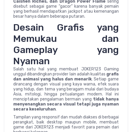
Caishen Riches, dan Dragon Power Flame
sering
disebut sebagai game “gacor” karena banyak pemain
yang berhasil mendapatkan jackpot atau kemenangan
besar hanya dalam beberapa putaran.
Desain Grafis yang
Memukau dan
Gameplay yang
Nyaman
Salah satu hal yang membuat JOKER123 Gaming
unggul dibandingkan provider lain adalah kualitas
grafis
dan animasi yang halus dan menarik
. Setiap game
dirancang dengan visual yang kaya warna, efek suara
yang hidup, dan tema yang beragam mulai dari budaya
Asia, mitologi, hingga petualangan modern. Hal ini
menciptakan pengalaman bermain yang
tidak hanya
menyenangkan secara visual tetapi juga nyaman
secara keseluruhan
.
Tampilan yang responsif dan mudah diakses di berbagai
perangkat, baik desktop maupun mobile, membuat
game dari JOKER123 menjadi favorit para pemain dari