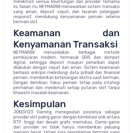
menikmati semua keuntungan dari provider ternama
ini. Selain itu, NEYMAR88 menawarkan sistem transaksi
yang aman, deposit cepat, dan layanan pelanggan
responsif, mendukung kenyamanan pemain selama
bermain slot.
Keamanan dan
Kenyamanan Transaksi
NEYMAR88 menyediakan berbagai metode
pembayaran modern, termasuk QRIS dan dompet
digital, sehingga deposit maupun penarikan dapat
dilakukan dengan cepat dan aman. Sistem keamanan
berbasis enkripsi melindungi data pribadi dan finansial
pemain, memberikan ketenangan ekstra saat bermain.
Dengan demikian, fokus pemain tetap pada strategi
permainan dan menikmati setiap putaran slot tanpa
khawatir masalah keamanan.
Kesimpulan
JOKER123 Gaming menegaskan posisinya sebagai
provider slot paling gacor dengan kombinasi unik antara
RTP tinggi dan desain grafis memukau. Game-game
dari provider ini tidak hanya memberikan peluang
menang besar, tetapi juga pengalaman bermain yang