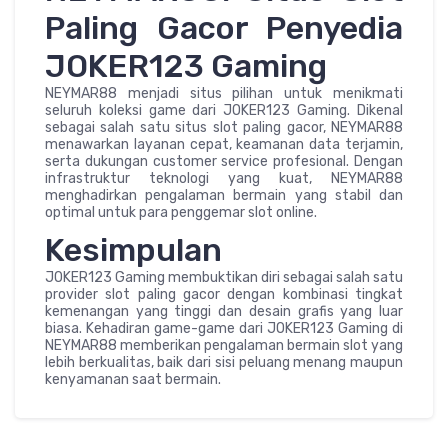
Paling Gacor Penyedia
JOKER123 Gaming
NEYMAR88 menjadi situs pilihan untuk menikmati
seluruh koleksi game dari JOKER123 Gaming. Dikenal
sebagai salah satu situs slot paling gacor, NEYMAR88
menawarkan layanan cepat, keamanan data terjamin,
serta dukungan customer service profesional. Dengan
infrastruktur teknologi yang kuat, NEYMAR88
menghadirkan pengalaman bermain yang stabil dan
optimal untuk para penggemar slot online.
Kesimpulan
JOKER123 Gaming membuktikan diri sebagai salah satu
provider slot paling gacor dengan kombinasi tingkat
kemenangan yang tinggi dan desain grafis yang luar
biasa. Kehadiran game-game dari JOKER123 Gaming di
NEYMAR88 memberikan pengalaman bermain slot yang
lebih berkualitas, baik dari sisi peluang menang maupun
kenyamanan saat bermain.