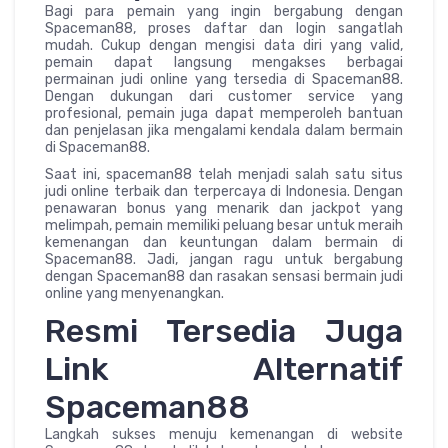
Bagi para pemain yang ingin bergabung dengan
Spaceman88, proses daftar dan login sangatlah
mudah. Cukup dengan mengisi data diri yang valid,
pemain dapat langsung mengakses berbagai
permainan judi online yang tersedia di Spaceman88.
Dengan dukungan dari customer service yang
profesional, pemain juga dapat memperoleh bantuan
dan penjelasan jika mengalami kendala dalam bermain
di Spaceman88.
Saat ini, spaceman88 telah menjadi salah satu situs
judi online terbaik dan terpercaya di Indonesia. Dengan
penawaran bonus yang menarik dan jackpot yang
melimpah, pemain memiliki peluang besar untuk meraih
kemenangan dan keuntungan dalam bermain di
Spaceman88. Jadi, jangan ragu untuk bergabung
dengan Spaceman88 dan rasakan sensasi bermain judi
online yang menyenangkan.
Resmi Tersedia Juga
Link Alternatif
Spaceman88
Langkah sukses menuju kemenangan di website