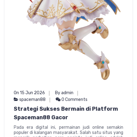
On 15 Jun 2026
By admin
spaceman88
0 Comments
Strategi Sukses Bermain di Platform
Spaceman88 Gacor
Pada era digital ini, permainan judi online semakin
populer di kalangan masyarakat. Salah satu situs yang