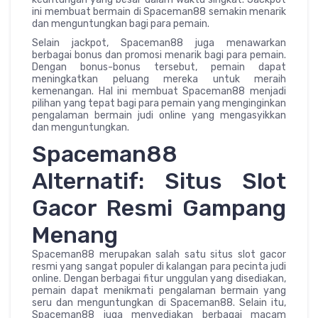
ini membuat bermain di Spaceman88 semakin menarik
dan menguntungkan bagi para pemain.
Selain jackpot, Spaceman88 juga menawarkan
berbagai bonus dan promosi menarik bagi para pemain.
Dengan bonus-bonus tersebut, pemain dapat
meningkatkan peluang mereka untuk meraih
kemenangan. Hal ini membuat Spaceman88 menjadi
pilihan yang tepat bagi para pemain yang menginginkan
pengalaman bermain judi online yang mengasyikkan
dan menguntungkan.
Spaceman88
Alternatif: Situs Slot
Gacor Resmi Gampang
Menang
Spaceman88 merupakan salah satu situs slot gacor
resmi yang sangat populer di kalangan para pecinta judi
online. Dengan berbagai fitur unggulan yang disediakan,
pemain dapat menikmati pengalaman bermain yang
seru dan menguntungkan di Spaceman88. Selain itu,
Spaceman88 juga menyediakan berbagai macam