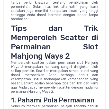
tanpa perlu khawatir tentang pemblokiran oleh
pemerintah. Selain itu, link alternatif yang kami
sediakan juga memiliki kecepatan akses yang tinggi
sehingga Anda dapat bermain dengan lancar tanpa
hambatan.
Tips dan Trik
Memperoleh Scatter di
Permainan Slot
Mahjong Ways 2
Memperoleh scatter dalam permainan slot Mahjong
Ways 2 merupakan hal yang sangat diinginkan oleh
setiap pemain. Scatter merupakan simbol kunci yang
dapat memberikan Anda berbagai bonus dan
kesempatan untuk mendapatkan kemenangan yang
besar. Berikut adalah beberapa tips dan trik dari kami
agar Anda dapat memperoleh scatter dengan mudah di
permainan Mahjong Ways 2:
1. Pahami Pola Permainan
Sebelum memulai permainan, pelajari terlebih dahulu