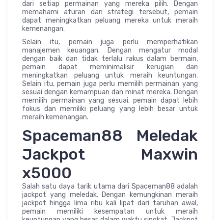
dari setiap permainan yang mereka pilih. Dengan
memahami aturan dan strategi tersebut, pemain
dapat meningkatkan peluang mereka untuk meraih
kemenangan.
Selain itu, pemain juga perlu memperhatikan
manajemen keuangan. Dengan mengatur modal
dengan baik dan tidak terlalu rakus dalam bermain,
pemain dapat meminimalisir kerugian dan
meningkatkan peluang untuk meraih keuntungan.
Selain itu, pemain juga perlu memilih permainan yang
sesuai dengan kemampuan dan minat mereka. Dengan
memilih permainan yang sesuai, pemain dapat lebih
fokus dan memiliki peluang yang lebih besar untuk
meraih kemenangan.
Spaceman88 Meledak
Jackpot Maxwin
x5000
Salah satu daya tarik utama dari Spaceman88 adalah
jackpot yang meledak. Dengan kemungkinan meraih
jackpot hingga lima ribu kali lipat dari taruhan awal,
pemain memiliki kesempatan untuk meraih
keuntungan yang besar dalam waktu singkat. Jackpot