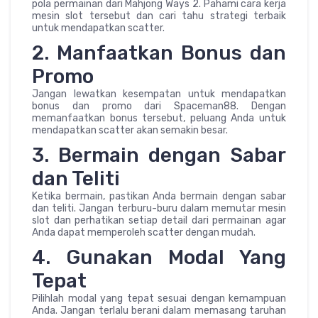
pola permainan dari Mahjong Ways 2. Pahami cara kerja
mesin slot tersebut dan cari tahu strategi terbaik
untuk mendapatkan scatter.
2. Manfaatkan Bonus dan
Promo
Jangan lewatkan kesempatan untuk mendapatkan
bonus dan promo dari Spaceman88. Dengan
memanfaatkan bonus tersebut, peluang Anda untuk
mendapatkan scatter akan semakin besar.
3. Bermain dengan Sabar
dan Teliti
Ketika bermain, pastikan Anda bermain dengan sabar
dan teliti. Jangan terburu-buru dalam memutar mesin
slot dan perhatikan setiap detail dari permainan agar
Anda dapat memperoleh scatter dengan mudah.
4. Gunakan Modal Yang
Tepat
Pilihlah modal yang tepat sesuai dengan kemampuan
Anda. Jangan terlalu berani dalam memasang taruhan