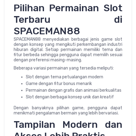
Pilihan Permainan Slot
Terbaru di
SPACEMAN88
SPACEMAN88 menyediakan berbagai jenis game slot
dengan konsep yang mengikuti perkembangan industri
hiburan digital. Setiap permainan memiliki tema dan
fitur berbeda sehingga pengguna dapat memilih sesuai
dengan preferensi masing-masing.
Beberapa variasi permainan yang tersedia meliputi:
Slot dengan tema petualangan modern
Game dengan fitur bonus menarik
Permainan dengan grafis dan animasi berkualitas
Slot dengan berbagai konsep unik dan kreatif
Dengan banyaknya pilihan game, pengguna dapat
menikmati pengalaman bermain yang lebih bervariasi.
Tampilan Modern dan