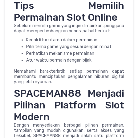
Tips Memilih
Permainan Slot Online
Sebelum memilih game yang ingin dimainkan, pengguna
dapat mempertimbangkan beberapa hal berikut:
Kenali fitur utama dalam permainan
Pilih tema game yang sesuai dengan minat
Perhatikan mekanisme permainan
Atur waktu bermain dengan bijak
Memahami karakteristik setiap permainan dapat
membantu menciptakan pengalaman hiburan digital
yang lebih nyaman.
SPACEMAN88 Menjadi
Pilihan Platform Slot
Modern
Dengan menyediakan berbagai pilihan permainan,
tampilan yang mudah digunakan, serta akses yang
fleksibel, SPACEMAN88 menjadi salah satu platform