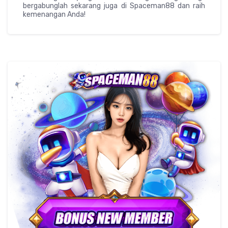
bergabunglah sekarang juga di Spaceman88 dan raih
kemenangan Anda!