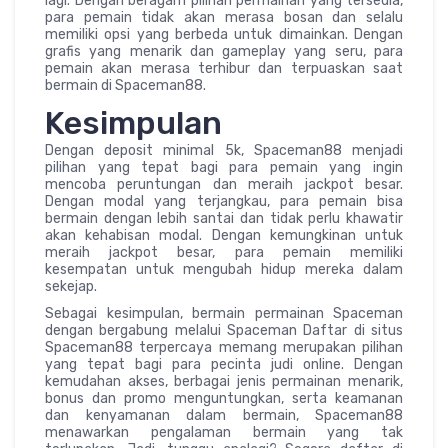
lagi. Dengan beragam pilihan permainan yang tersedia,
para pemain tidak akan merasa bosan dan selalu
memiliki opsi yang berbeda untuk dimainkan. Dengan
grafis yang menarik dan gameplay yang seru, para
pemain akan merasa terhibur dan terpuaskan saat
bermain di Spaceman88.
Kesimpulan
Dengan deposit minimal 5k, Spaceman88 menjadi
pilihan yang tepat bagi para pemain yang ingin
mencoba peruntungan dan meraih jackpot besar.
Dengan modal yang terjangkau, para pemain bisa
bermain dengan lebih santai dan tidak perlu khawatir
akan kehabisan modal. Dengan kemungkinan untuk
meraih jackpot besar, para pemain memiliki
kesempatan untuk mengubah hidup mereka dalam
sekejap.
Sebagai kesimpulan, bermain permainan Spaceman
dengan bergabung melalui Spaceman Daftar di situs
Spaceman88 terpercaya memang merupakan pilihan
yang tepat bagi para pecinta judi online. Dengan
kemudahan akses, berbagai jenis permainan menarik,
bonus dan promo menguntungkan, serta keamanan
dan kenyamanan dalam bermain, Spaceman88
menawarkan pengalaman bermain yang tak