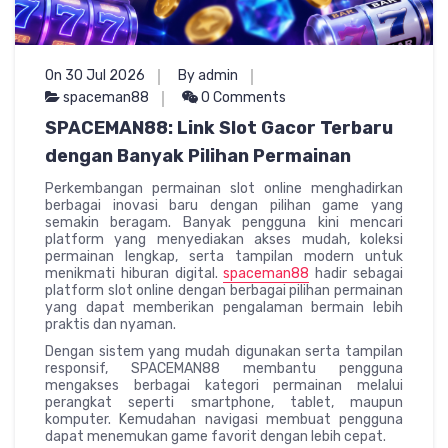
On 30 Jul 2026
By admin
spaceman88
0 Comments
SPACEMAN88: Link Slot Gacor Terbaru
dengan Banyak Pilihan Permainan
Perkembangan permainan slot online menghadirkan
berbagai inovasi baru dengan pilihan game yang
semakin beragam. Banyak pengguna kini mencari
platform yang menyediakan akses mudah, koleksi
permainan lengkap, serta tampilan modern untuk
menikmati hiburan digital.
spaceman88
hadir sebagai
platform slot online dengan berbagai pilihan permainan
yang dapat memberikan pengalaman bermain lebih
praktis dan nyaman.
Dengan sistem yang mudah digunakan serta tampilan
responsif, SPACEMAN88 membantu pengguna
mengakses berbagai kategori permainan melalui
perangkat seperti smartphone, tablet, maupun
komputer. Kemudahan navigasi membuat pengguna
dapat menemukan game favorit dengan lebih cepat.