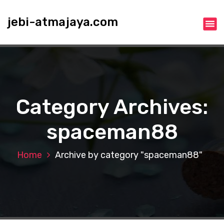
S
k
jebi-atmajaya.com
i
p
t
o
c
o
n
Category Archives:
t
e
spaceman88
n
t
Home
Archive by category "spaceman88"