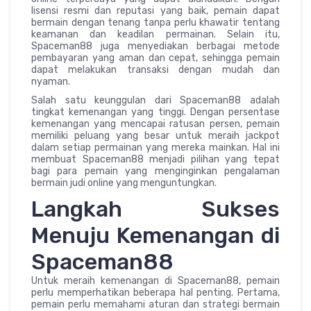
lisensi resmi dan reputasi yang baik, pemain dapat
bermain dengan tenang tanpa perlu khawatir tentang
keamanan dan keadilan permainan. Selain itu,
Spaceman88 juga menyediakan berbagai metode
pembayaran yang aman dan cepat, sehingga pemain
dapat melakukan transaksi dengan mudah dan
nyaman.
Salah satu keunggulan dari Spaceman88 adalah
tingkat kemenangan yang tinggi. Dengan persentase
kemenangan yang mencapai ratusan persen, pemain
memiliki peluang yang besar untuk meraih jackpot
dalam setiap permainan yang mereka mainkan. Hal ini
membuat Spaceman88 menjadi pilihan yang tepat
bagi para pemain yang menginginkan pengalaman
bermain judi online yang menguntungkan.
Langkah Sukses
Menuju Kemenangan di
Spaceman88
Untuk meraih kemenangan di Spaceman88, pemain
perlu memperhatikan beberapa hal penting. Pertama,
pemain perlu memahami aturan dan strategi bermain