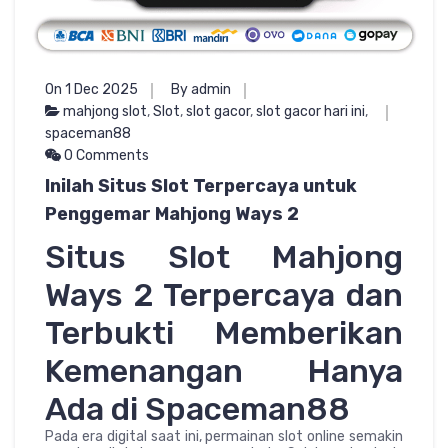
On 1 Dec 2025
By admin
mahjong slot
,
Slot
,
slot gacor
,
slot gacor hari ini
,
spaceman88
0 Comments
Inilah Situs Slot Terpercaya untuk
Penggemar Mahjong Ways 2
Situs Slot Mahjong
Ways 2 Terpercaya dan
Terbukti Memberikan
Kemenangan Hanya
Ada di Spaceman88
Pada era digital saat ini, permainan slot online semakin