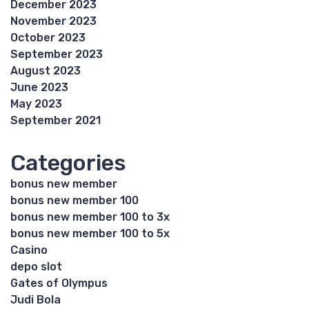
December 2023
November 2023
October 2023
September 2023
August 2023
June 2023
May 2023
September 2021
Categories
bonus new member
bonus new member 100
bonus new member 100 to 3x
bonus new member 100 to 5x
Casino
depo slot
Gates of Olympus
Judi Bola