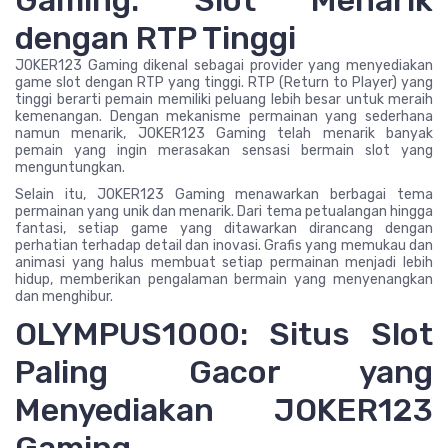
dengan RTP Tinggi
JOKER123 Gaming dikenal sebagai provider yang menyediakan
game slot dengan RTP yang tinggi. RTP (Return to Player) yang
tinggi berarti pemain memiliki peluang lebih besar untuk meraih
kemenangan. Dengan mekanisme permainan yang sederhana
namun menarik, JOKER123 Gaming telah menarik banyak
pemain yang ingin merasakan sensasi bermain slot yang
menguntungkan.
Selain itu, JOKER123 Gaming menawarkan berbagai tema
permainan yang unik dan menarik. Dari tema petualangan hingga
fantasi, setiap game yang ditawarkan dirancang dengan
perhatian terhadap detail dan inovasi. Grafis yang memukau dan
animasi yang halus membuat setiap permainan menjadi lebih
hidup, memberikan pengalaman bermain yang menyenangkan
dan menghibur.
OLYMPUS1000: Situs Slot
Paling Gacor yang
Menyediakan JOKER123
Gaming