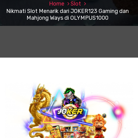
Home
Slot
Nikmati Slot Menarik dari JOKER123 Gaming dan
Mahjong Ways di OLYMPUS1000