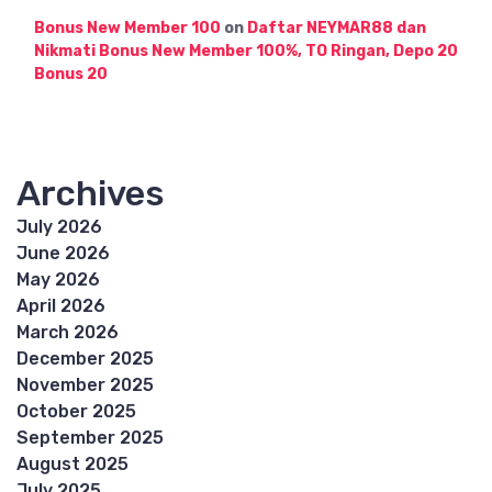
Bonus New Member 100
on
Daftar NEYMAR88 dan
Nikmati Bonus New Member 100%, TO Ringan, Depo 20
Bonus 20
Archives
July 2026
June 2026
May 2026
April 2026
March 2026
December 2025
November 2025
October 2025
September 2025
August 2025
July 2025