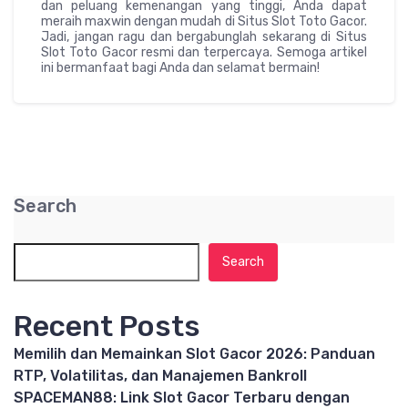
dan peluang kemenangan yang tinggi, Anda dapat
meraih maxwin dengan mudah di Situs Slot Toto Gacor.
Jadi, jangan ragu dan bergabunglah sekarang di Situs
Slot Toto Gacor resmi dan terpercaya. Semoga artikel
ini bermanfaat bagi Anda dan selamat bermain!
Search
Search
Recent Posts
Memilih dan Memainkan Slot Gacor 2026: Panduan
RTP, Volatilitas, dan Manajemen Bankroll
SPACEMAN88: Link Slot Gacor Terbaru dengan