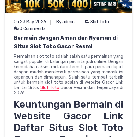
On 23 May 2026
By admin
Slot Toto
0 Comments
Bermain dengan Aman dan Nyaman di
Situs Slot Toto Gacor Resmi
Permainan slot toto adalah salah satu permainan yang
sangat populer di kalangan pecinta judi online. Dengan
kemudahan akses melalui internet, para pemain dapat
dengan mudah menikmati permainan yang menarik ini
kapanpun dan dimanapun. Salah satu tempat terbaik
untuk bermain slot toto adalah di website Gacor Link
Daftar Situs
Slot Toto
Gacor Resmi dan Terpercaya di
2026.
Keuntungan Bermain di
Website Gacor Link
Daftar Situs Slot Toto