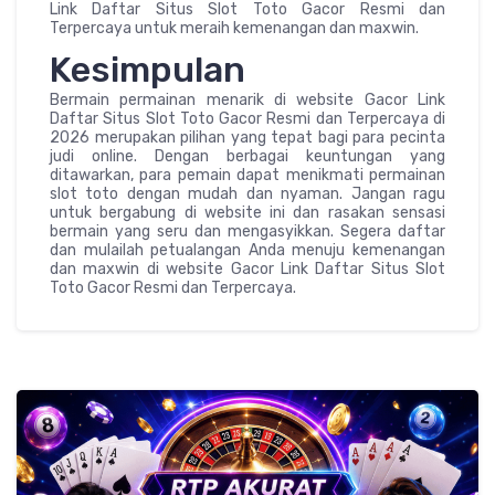
Link Daftar Situs Slot Toto Gacor Resmi dan
Terpercaya untuk meraih kemenangan dan maxwin.
Kesimpulan
Bermain permainan menarik di website Gacor Link
Daftar Situs Slot Toto Gacor Resmi dan Terpercaya di
2026 merupakan pilihan yang tepat bagi para pecinta
judi online. Dengan berbagai keuntungan yang
ditawarkan, para pemain dapat menikmati permainan
slot toto dengan mudah dan nyaman. Jangan ragu
untuk bergabung di website ini dan rasakan sensasi
bermain yang seru dan mengasyikkan. Segera daftar
dan mulailah petualangan Anda menuju kemenangan
dan maxwin di website Gacor Link Daftar Situs Slot
Toto Gacor Resmi dan Terpercaya.