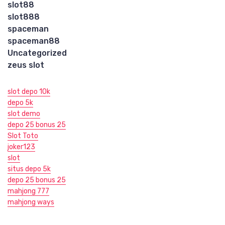
slot88
slot888
spaceman
spaceman88
Uncategorized
zeus slot
slot depo 10k
depo 5k
slot demo
depo 25 bonus 25
Slot Toto
joker123
slot
situs depo 5k
depo 25 bonus 25
mahjong 777
mahjong ways