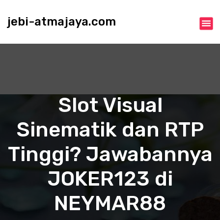
S
k
jebi-atmajaya.com
i
p
t
o
c
o
n
Slot Visual
t
e
Sinematik dan RTP
n
t
Tinggi? Jawabannya
JOKER123 di
NEYMAR88