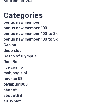
September 2021
Categories
bonus new member
bonus new member 100
bonus new member 100 to 3x
bonus new member 100 to 5x
Casino
depo slot
Gates of Olympus
Judi Bola
live casino
mahjong slot
neymar88
olympus1000
sbobet
sbobet88
situs slot