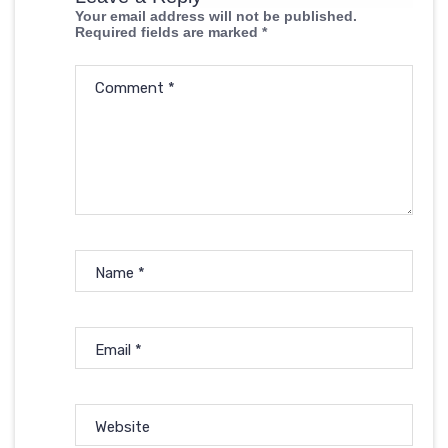
Your email address will not be published.
Required fields are marked
*
Comment
*
Name
*
Email
*
Website