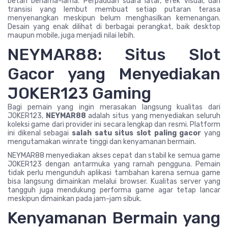
betah berlama-lama. Perpaduan suara latar, efek visual, dan
transisi yang lembut membuat setiap putaran terasa
menyenangkan meskipun belum menghasilkan kemenangan.
Desain yang enak dilihat di berbagai perangkat, baik desktop
maupun mobile, juga menjadi nilai lebih.
NEYMAR88: Situs Slot
Gacor yang Menyediakan
JOKER123 Gaming
Bagi pemain yang ingin merasakan langsung kualitas dari
JOKER123,
NEYMAR88
adalah situs yang menyediakan seluruh
koleksi game dari provider ini secara lengkap dan resmi. Platform
ini dikenal sebagai
salah satu situs slot paling gacor
yang
mengutamakan winrate tinggi dan kenyamanan bermain.
NEYMAR88 menyediakan akses cepat dan stabil ke semua game
JOKER123 dengan antarmuka yang ramah pengguna. Pemain
tidak perlu mengunduh aplikasi tambahan karena semua game
bisa langsung dimainkan melalui browser. Kualitas server yang
tangguh juga mendukung performa game agar tetap lancar
meskipun dimainkan pada jam-jam sibuk.
Kenyamanan Bermain yang