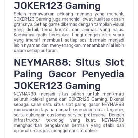
JOKER123 Gaming
Selain menawarkan peluang menang yang menarik,
JOKER123 Gaming juga menonjol lewat kualitas desain
grafisnya. Setiap game dikemas dengan tampilan visual
yang detail, tema kreatif, dan animasi yang halus.
Kombinasi grafis beresolusi tinggi dengan efek suara
yang imersif membuat setiap sesi bermain menjadi
lebih nyaman dan menyenangkan, menambah nilai lebih
dalam setiap putaran.
NEYMAR88: Situs Slot
Paling Gacor Penyedia
JOKER123 Gaming
NEYMAR88 menjadi situs pilihan untuk menikmati
seluruh koleksi game dari JOKER123 Gaming. Dikenal
sebagai salah satu situs slot paling gacor, NEYMAR88
menawarkan layanan cepat, keamanan data terjamin,
serta dukungan customer service profesional. Dengan
infrastruktur teknologi yang kuat, NEYMAR88
menghadirkan pengalaman bermain yang stabil dan
optimal untuk para penggemar slot online.