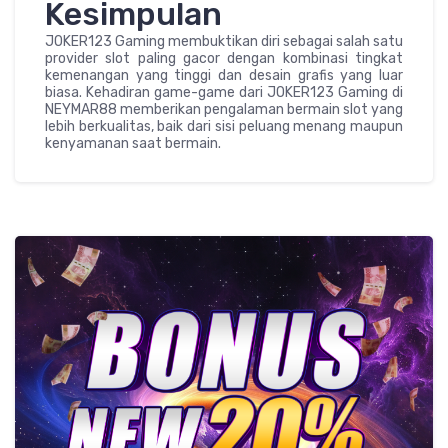
Kesimpulan
JOKER123 Gaming membuktikan diri sebagai salah satu
provider slot paling gacor dengan kombinasi tingkat
kemenangan yang tinggi dan desain grafis yang luar
biasa. Kehadiran game-game dari JOKER123 Gaming di
NEYMAR88 memberikan pengalaman bermain slot yang
lebih berkualitas, baik dari sisi peluang menang maupun
kenyamanan saat bermain.