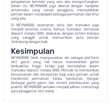
pengalaman bermain yang seru dan menguntungkan.
Selain itu, NEYMAR88 juga dikenal dengan tampilan
antarmuka yang ramah pengguna, memudahkan
pemain dalam menjelajahi berbagai permainan dan fitur
yang ada.
Di NEYMAR88, keamanan data dan transaksi juga
menjadi prioritas utama. Semua transaksi, termasuk
deposit melalui QRIS, dilakukan dengan sistem enkripsi
yang canggih untuk memastikan data pemain
terlindungi dengan baik.
Kesimpulan
NEYMAR88 telah memposisikan diri sebagai platform
slot gacor yang tak hanya menawarkan game
berkualitas tinggi, tetapi juga kemudahan dalam
transaksi deposit melalui QRIS. Metode ini memberikan
kenyamanan dan kecepatan bagi para pemain untuk
menikmati permainan tanpa hambatan. Dengan
berbagai game gacor dan sistem pembayaran yang
praktis, NEYMAR88 semakin menjadi pilihan utama bagi
para penggemar slot online.