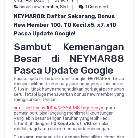
On 21 Apr 2025
By admin
bonus new member
,
Slot
0 Comments
NEYMAR88: Daftar Sekarang, Bonus
New Member 100, TO Kecil x5, x7, x10
Pasca Update Google!
Sambut Kemenangan
Besar di NEYMAR88
Pasca Update Google
Pasca update terbaru dari Google, NEYMAR88 tetap
menjadi pilihan utama bagi para penggemar judi online.
Situs ini tidak hanya menghadirkan berbagai permainan
seru, tetapi juga menawarkan bonus new member yang
menggiurkan! Dengan
situs slot bonus 100% NEYMAR88 terpercaya
para
pemain baru bisa langsung menikmati keuntungan
yang lebih besar dengan taruhan yang lebih kecil.
Ditambah dengan
TO Kecil x5, x7, x10
, semakin
mudah bagi kamu untuk mencapai kemenangan.
Jika kamu mencari situs dengan kredibilitas tinggi dan