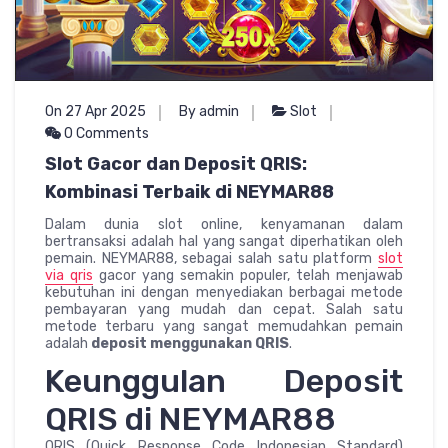
On 27 Apr 2025
By admin
Slot
0 Comments
Slot Gacor dan Deposit QRIS:
Kombinasi Terbaik di NEYMAR88
Dalam dunia slot online, kenyamanan dalam
bertransaksi adalah hal yang sangat diperhatikan oleh
pemain. NEYMAR88, sebagai salah satu platform
slot
via qris
gacor yang semakin populer, telah menjawab
kebutuhan ini dengan menyediakan berbagai metode
pembayaran yang mudah dan cepat. Salah satu
metode terbaru yang sangat memudahkan pemain
adalah
deposit menggunakan QRIS
.
Keunggulan Deposit
QRIS di NEYMAR88
QRIS (Quick Response Code Indonesian Standard)