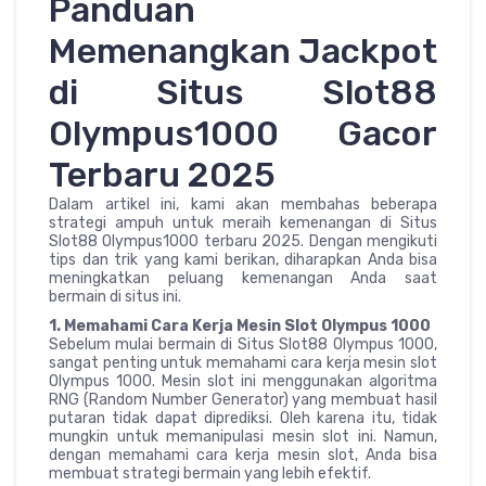
Panduan
Memenangkan Jackpot
di Situs Slot88
Olympus1000 Gacor
Terbaru 2025
Dalam artikel ini, kami akan membahas beberapa
strategi ampuh untuk meraih kemenangan di Situs
Slot88 Olympus1000 terbaru 2025. Dengan mengikuti
tips dan trik yang kami berikan, diharapkan Anda bisa
meningkatkan peluang kemenangan Anda saat
bermain di situs ini.
1. Memahami Cara Kerja Mesin Slot Olympus 1000
Sebelum mulai bermain di Situs Slot88 Olympus 1000,
sangat penting untuk memahami cara kerja mesin slot
Olympus 1000. Mesin slot ini menggunakan algoritma
RNG (Random Number Generator) yang membuat hasil
putaran tidak dapat diprediksi. Oleh karena itu, tidak
mungkin untuk memanipulasi mesin slot ini. Namun,
dengan memahami cara kerja mesin slot, Anda bisa
membuat strategi bermain yang lebih efektif.