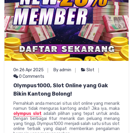
On 26 Apr 2025
By admin
Slot
0 Comments
Olympus1000, Slot Online yang Gak
Bikin Kantong Bolong!
Pernahkah anda mencari situs slot online yang menarik
namun tidak menguras kantong anda? Jika iya, maka
olympus slot
adalah pilihan yang tepat untuk anda.
Dengan berbagai fitur menarik dan peluang menang
yang tinggi, Olympus1000 menjadi salah satu situs slot
online terbaik yang dapat memberikan pengalaman