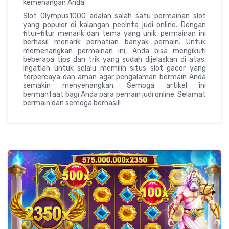
kemenangan Anda.
Slot Olympus1000 adalah salah satu permainan slot
yang populer di kalangan pecinta judi online. Dengan
fitur-fitur menarik dan tema yang unik, permainan ini
berhasil menarik perhatian banyak pemain. Untuk
memenangkan permainan ini, Anda bisa mengikuti
beberapa tips dan trik yang sudah dijelaskan di atas.
Ingatlah untuk selalu memilih situs slot gacor yang
terpercaya dan aman agar pengalaman bermain Anda
semakin menyenangkan. Semoga artikel ini
bermanfaat bagi Anda para pemain judi online. Selamat
bermain dan semoga berhasil!