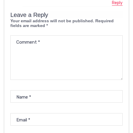
Reply
Leave a Reply
Your email address will not be published.
Required
fields are marked
*
Comment
*
Name
*
Email
*