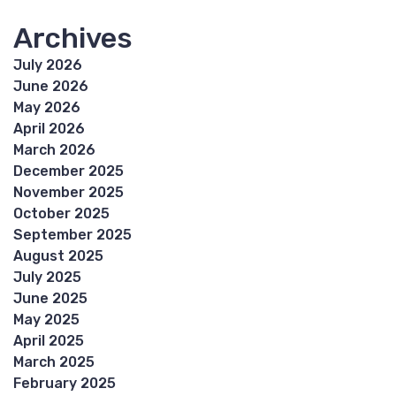
Archives
July 2026
June 2026
May 2026
April 2026
March 2026
December 2025
November 2025
October 2025
September 2025
August 2025
July 2025
June 2025
May 2025
April 2025
March 2025
February 2025