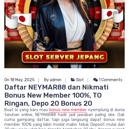
On 18 May, 2025
By admin
Slot
1 Comments
Daftar NEYMAR88 dan Nikmati
Bonus New Member 100%, TO
Ringan, Depo 20 Bonus 20
Buat lo yang baru mau
bonus new member
nyemplung di dunia
taruhan online, NEYMAR88 hadir jadi jawaban paling oke. Gak
cuma gampang daftar, tapi juga langsung dapat bonus new
member 100% yang bikin modal makin tebal. Deposit mulai dari