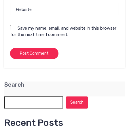
Website
Save my name, email, and website in this browser
for the next time I comment.
Search
Search
Recent Posts