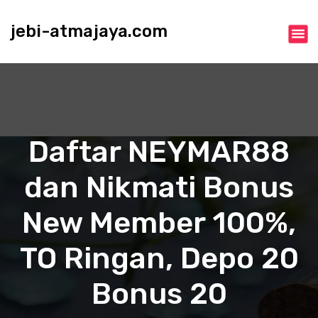
S
k
jebi-atmajaya.com
i
p
t
o
c
o
n
Daftar NEYMAR88
t
e
dan Nikmati Bonus
n
t
New Member 100%,
TO Ringan, Depo 20
Bonus 20