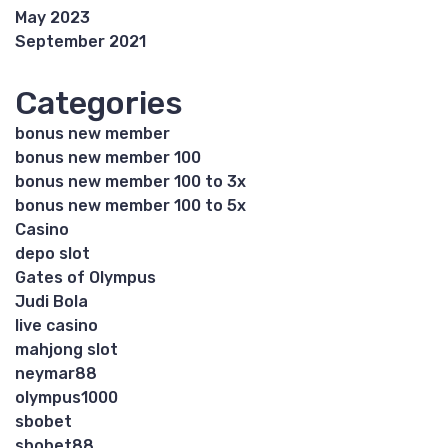
May 2023
September 2021
Categories
bonus new member
bonus new member 100
bonus new member 100 to 3x
bonus new member 100 to 5x
Casino
depo slot
Gates of Olympus
Judi Bola
live casino
mahjong slot
neymar88
olympus1000
sbobet
sbobet88