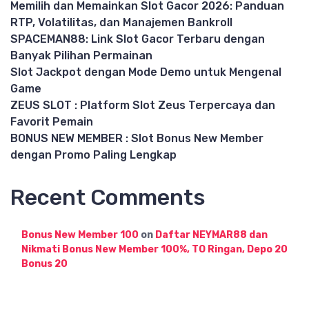
Memilih dan Memainkan Slot Gacor 2026: Panduan
RTP, Volatilitas, dan Manajemen Bankroll
SPACEMAN88: Link Slot Gacor Terbaru dengan
Banyak Pilihan Permainan
Slot Jackpot dengan Mode Demo untuk Mengenal
Game
ZEUS SLOT : Platform Slot Zeus Terpercaya dan
Favorit Pemain
BONUS NEW MEMBER : Slot Bonus New Member
dengan Promo Paling Lengkap
Recent Comments
Bonus New Member 100
on
Daftar NEYMAR88 dan
Nikmati Bonus New Member 100%, TO Ringan, Depo 20
Bonus 20