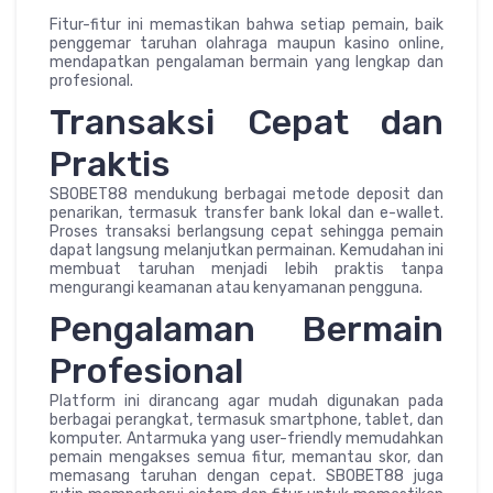
Fitur-fitur ini memastikan bahwa setiap pemain, baik
penggemar taruhan olahraga maupun kasino online,
mendapatkan pengalaman bermain yang lengkap dan
profesional.
Transaksi Cepat dan
Praktis
SBOBET88 mendukung berbagai metode deposit dan
penarikan, termasuk transfer bank lokal dan e-wallet.
Proses transaksi berlangsung cepat sehingga pemain
dapat langsung melanjutkan permainan. Kemudahan ini
membuat taruhan menjadi lebih praktis tanpa
mengurangi keamanan atau kenyamanan pengguna.
Pengalaman Bermain
Profesional
Platform ini dirancang agar mudah digunakan pada
berbagai perangkat, termasuk smartphone, tablet, dan
komputer. Antarmuka yang user-friendly memudahkan
pemain mengakses semua fitur, memantau skor, dan
memasang taruhan dengan cepat. SBOBET88 juga