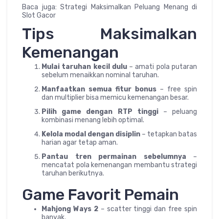
Baca juga: Strategi Maksimalkan Peluang Menang di
Slot Gacor
Tips Maksimalkan
Kemenangan
Mulai taruhan kecil dulu
– amati pola putaran
sebelum menaikkan nominal taruhan.
Manfaatkan semua fitur bonus
– free spin
dan multiplier bisa memicu kemenangan besar.
Pilih game dengan RTP tinggi
– peluang
kombinasi menang lebih optimal.
Kelola modal dengan disiplin
– tetapkan batas
harian agar tetap aman.
Pantau tren permainan sebelumnya
–
mencatat pola kemenangan membantu strategi
taruhan berikutnya.
Game Favorit Pemain
Mahjong Ways 2
– scatter tinggi dan free spin
banyak.