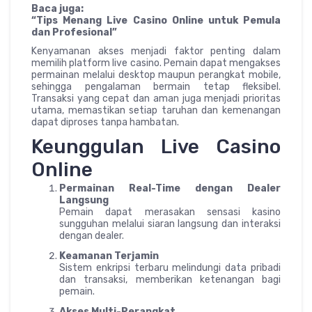
Baca juga:
“Tips Menang Live Casino Online untuk Pemula
dan Profesional”
Kenyamanan akses menjadi faktor penting dalam
memilih platform live casino. Pemain dapat mengakses
permainan melalui desktop maupun perangkat mobile,
sehingga pengalaman bermain tetap fleksibel.
Transaksi yang cepat dan aman juga menjadi prioritas
utama, memastikan setiap taruhan dan kemenangan
dapat diproses tanpa hambatan.
Keunggulan Live Casino
Online
Permainan Real-Time dengan Dealer
Langsung
Pemain dapat merasakan sensasi kasino
sungguhan melalui siaran langsung dan interaksi
dengan dealer.
Keamanan Terjamin
Sistem enkripsi terbaru melindungi data pribadi
dan transaksi, memberikan ketenangan bagi
pemain.
Akses Multi-Perangkat