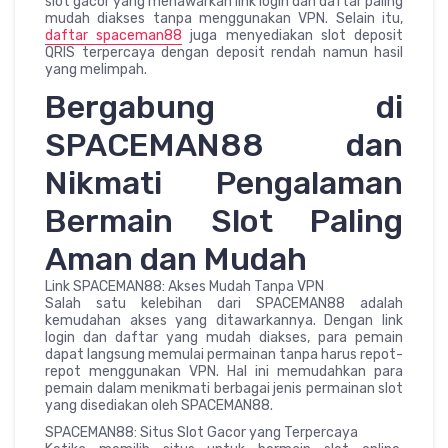
slot gacor yang menawarkan link login dan daftar paling
mudah diakses tanpa menggunakan VPN. Selain itu,
daftar spaceman88
juga menyediakan slot deposit
QRIS terpercaya dengan deposit rendah namun hasil
yang melimpah.
Bergabung di
SPACEMAN88 dan
Nikmati Pengalaman
Bermain Slot Paling
Aman dan Mudah
Link SPACEMAN88: Akses Mudah Tanpa VPN
Salah satu kelebihan dari SPACEMAN88 adalah
kemudahan akses yang ditawarkannya. Dengan link
login dan daftar yang mudah diakses, para pemain
dapat langsung memulai permainan tanpa harus repot-
repot menggunakan VPN. Hal ini memudahkan para
pemain dalam menikmati berbagai jenis permainan slot
yang disediakan oleh SPACEMAN88.
SPACEMAN88: Situs Slot Gacor yang Terpercaya