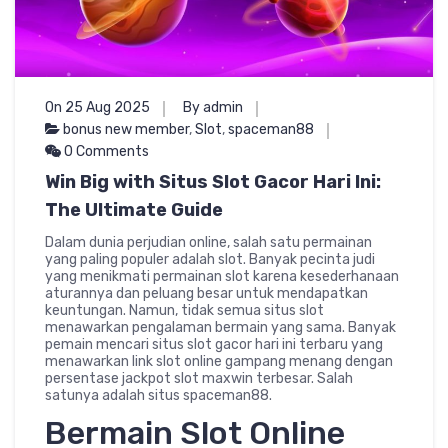
On 25 Aug 2025
By admin
bonus new member
,
Slot
,
spaceman88
0 Comments
Win Big with Situs Slot Gacor Hari Ini:
The Ultimate Guide
Dalam dunia perjudian online, salah satu permainan
yang paling populer adalah slot. Banyak pecinta judi
yang menikmati permainan slot karena kesederhanaan
aturannya dan peluang besar untuk mendapatkan
keuntungan. Namun, tidak semua situs slot
menawarkan pengalaman bermain yang sama. Banyak
pemain mencari situs slot gacor hari ini terbaru yang
menawarkan link slot online gampang menang dengan
persentase jackpot slot maxwin terbesar. Salah
satunya adalah situs spaceman88.
Bermain Slot Online