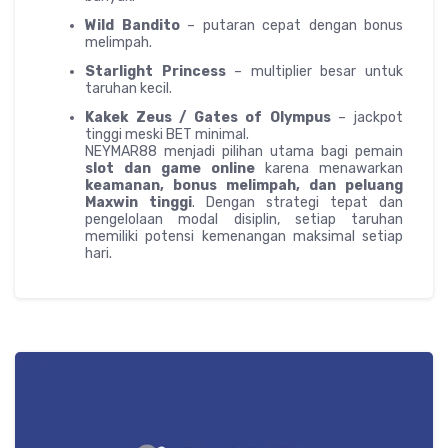
Wild Bandito
– putaran cepat dengan bonus
melimpah.
Starlight Princess
– multiplier besar untuk
taruhan kecil.
Kakek Zeus / Gates of Olympus
– jackpot
tinggi meski BET minimal.
NEYMAR88 menjadi pilihan utama bagi pemain
slot dan game online
karena menawarkan
keamanan, bonus melimpah, dan peluang
Maxwin tinggi
. Dengan strategi tepat dan
pengelolaan modal disiplin, setiap taruhan
memiliki potensi kemenangan maksimal setiap
hari.