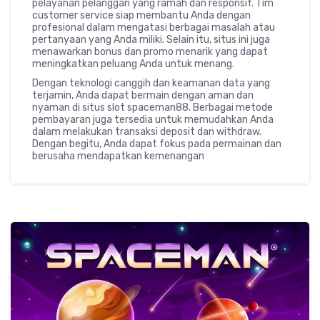
pelayanan pelanggan yang ramah dan responsif. Tim
customer service siap membantu Anda dengan
profesional dalam mengatasi berbagai masalah atau
pertanyaan yang Anda miliki. Selain itu, situs ini juga
menawarkan bonus dan promo menarik yang dapat
meningkatkan peluang Anda untuk menang.
Dengan teknologi canggih dan keamanan data yang
terjamin, Anda dapat bermain dengan aman dan
nyaman di situs slot spaceman88. Berbagai metode
pembayaran juga tersedia untuk memudahkan Anda
dalam melakukan transaksi deposit dan withdraw.
Dengan begitu, Anda dapat fokus pada permainan dan
berusaha mendapatkan kemenangan