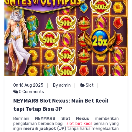
On 16 Aug 2025
By admin
Slot
0 Comments
NEYMAR8 Slot Nexus: Main Bet Kecil
tapi Tetap Bisa JP
Bermain
NEYMAR8 Slot Nexus
memberikan
pengalaman berbeda bagi
slot bet kecil
pemain yang
ingin
meraih jackpot (JP)
tanpa harus mengeluarkan