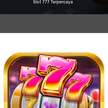
Slot 777 Terpercaya