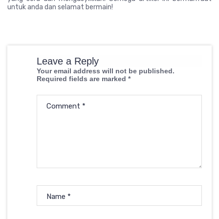
untuk anda dan selamat bermain!
Leave a Reply
Your email address will not be published.
Required fields are marked
*
Comment
*
Name
*