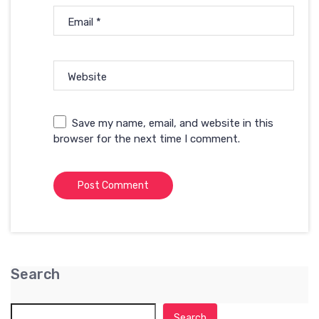
Email
*
Website
Save my name, email, and website in this
browser for the next time I comment.
Search
Search