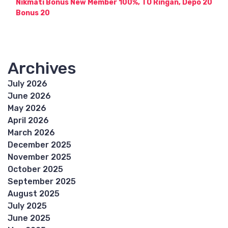
Nikmati Bonus New Member 100%, TO Ringan, Depo 20
Bonus 20
Archives
July 2026
June 2026
May 2026
April 2026
March 2026
December 2025
November 2025
October 2025
September 2025
August 2025
July 2025
June 2025