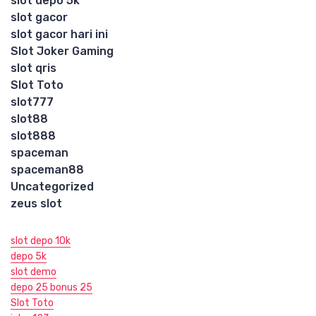
slot depo 5k
slot gacor
slot gacor hari ini
Slot Joker Gaming
slot qris
Slot Toto
slot777
slot88
slot888
spaceman
spaceman88
Uncategorized
zeus slot
slot depo 10k
depo 5k
slot demo
depo 25 bonus 25
Slot Toto