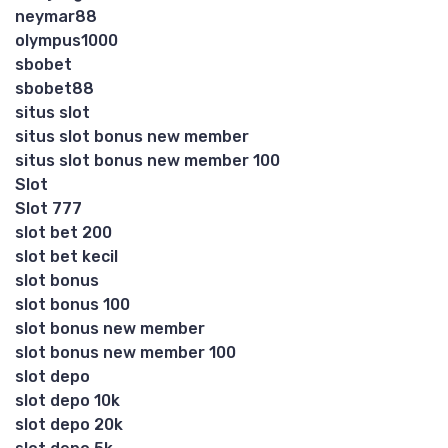
neymar88
olympus1000
sbobet
sbobet88
situs slot
situs slot bonus new member
situs slot bonus new member 100
Slot
Slot 777
slot bet 200
slot bet kecil
slot bonus
slot bonus 100
slot bonus new member
slot bonus new member 100
slot depo
slot depo 10k
slot depo 20k