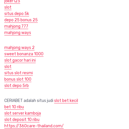
joker123
slot
situs depo 5k
depo 25 bonus 25
mahjong 777
mahjong ways
mahjong ways 2
sweet bonanza 1000
slot gacor hari ini
slot
situs slot resmi
bonus slot 100
slot depo 5rb
CERIABET adalah situs judi
slot bet kecil
bet 10 ribu
slot server kamboja
slot deposit 10 ribu
https://360care-thailand.com/