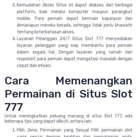
Kemudahan Akses Situs ini dapat diakses dari berbagai
platform, baik melalui komputer maupun perangkat
mobile. Para pemain dapat bermain kapanpun dan
dimanapun mereka berada, sehingga tidak perlu khawatir
tentang keterbatasan akses.
Layanan Pelanggan 24/7 Situs Slot 777 menyediakan
layanan pelanggan yang siap membantu para pemain
dalam segala hal. Dengan layanan yang ramah dan
responsif, para pemain dapat mengatasi masalah dengan
cepat dan efisien.
Cara Memenangkan
Permainan di Situs Slot
777
Untuk meningkatkan peluang menang di situs Slot 777, ada
beberapa tips yang dapat diikuti, antara lain:
Pilih Jenis Permainan yang Sesuai Pilih permainan slot
yang sesuai dengan keahlian dan pengalaman anda.