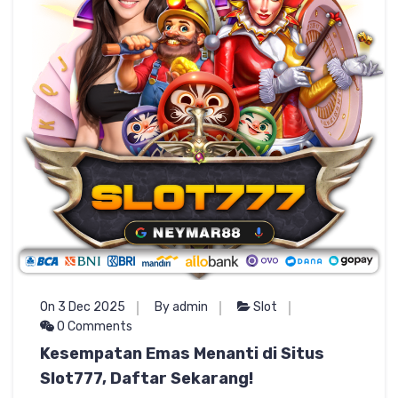
On 3 Dec 2025
By admin
Slot
0 Comments
Kesempatan Emas Menanti di Situs
Slot777, Daftar Sekarang!