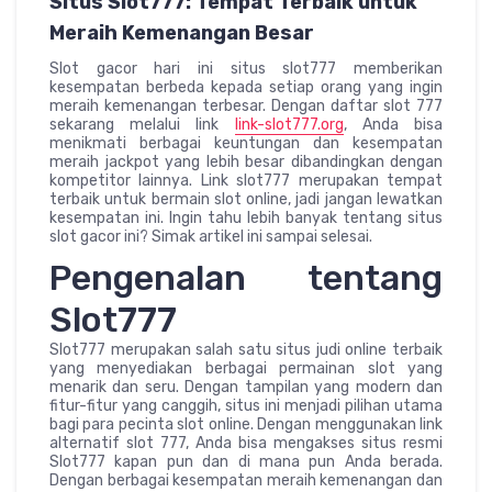
Situs Slot777: Tempat Terbaik untuk
Meraih Kemenangan Besar
Slot gacor hari ini situs slot777 memberikan
kesempatan berbeda kepada setiap orang yang ingin
meraih kemenangan terbesar. Dengan daftar slot 777
sekarang melalui link
link-slot777.org
, Anda bisa
menikmati berbagai keuntungan dan kesempatan
meraih jackpot yang lebih besar dibandingkan dengan
kompetitor lainnya. Link slot777 merupakan tempat
terbaik untuk bermain slot online, jadi jangan lewatkan
kesempatan ini. Ingin tahu lebih banyak tentang situs
slot gacor ini? Simak artikel ini sampai selesai.
Pengenalan tentang
Slot777
Slot777 merupakan salah satu situs judi online terbaik
yang menyediakan berbagai permainan slot yang
menarik dan seru. Dengan tampilan yang modern dan
fitur-fitur yang canggih, situs ini menjadi pilihan utama
bagi para pecinta slot online. Dengan menggunakan link
alternatif slot 777, Anda bisa mengakses situs resmi
Slot777 kapan pun dan di mana pun Anda berada.
Dengan berbagai kesempatan meraih kemenangan dan