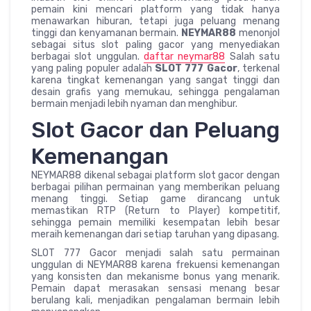
pemain kini mencari platform yang tidak hanya
menawarkan hiburan, tetapi juga peluang menang
tinggi dan kenyamanan bermain.
NEYMAR88
menonjol
sebagai situs slot paling gacor yang menyediakan
berbagai slot unggulan.
daftar neymar88
Salah satu
yang paling populer adalah
SLOT 777 Gacor
, terkenal
karena tingkat kemenangan yang sangat tinggi dan
desain grafis yang memukau, sehingga pengalaman
bermain menjadi lebih nyaman dan menghibur.
Slot Gacor dan Peluang
Kemenangan
NEYMAR88 dikenal sebagai platform slot gacor dengan
berbagai pilihan permainan yang memberikan peluang
menang tinggi. Setiap game dirancang untuk
memastikan RTP (Return to Player) kompetitif,
sehingga pemain memiliki kesempatan lebih besar
meraih kemenangan dari setiap taruhan yang dipasang.
SLOT 777 Gacor menjadi salah satu permainan
unggulan di NEYMAR88 karena frekuensi kemenangan
yang konsisten dan mekanisme bonus yang menarik.
Pemain dapat merasakan sensasi menang besar
berulang kali, menjadikan pengalaman bermain lebih