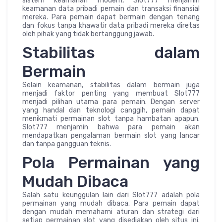
sistem keamanan modern, Slot777 menjamin
keamanan data pribadi pemain dan transaksi finansial
mereka. Para pemain dapat bermain dengan tenang
dan fokus tanpa khawatir data pribadi mereka diretas
oleh pihak yang tidak bertanggung jawab.
Stabilitas dalam
Bermain
Selain keamanan, stabilitas dalam bermain juga
menjadi faktor penting yang membuat Slot777
menjadi pilihan utama para pemain. Dengan server
yang handal dan teknologi canggih, pemain dapat
menikmati permainan slot tanpa hambatan apapun.
Slot777 menjamin bahwa para pemain akan
mendapatkan pengalaman bermain slot yang lancar
dan tanpa gangguan teknis.
Pola Permainan yang
Mudah Dibaca
Salah satu keunggulan lain dari Slot777 adalah pola
permainan yang mudah dibaca. Para pemain dapat
dengan mudah memahami aturan dan strategi dari
setiap permainan slot yang disediakan oleh situs ini.