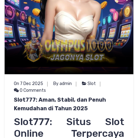
On 7 Dec 2025
By admin
Slot
0 Comments
Slot777: Aman, Stabil, dan Penuh
Kemudahan di Tahun 2025
Slot777: Situs Slot
Online Terpercaya