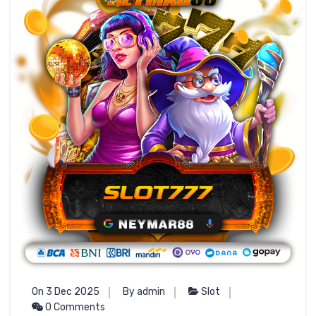
On 3 Dec 2025
By admin
Slot
0 Comments