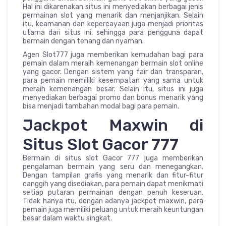
Hal ini dikarenakan situs ini menyediakan berbagai jenis
permainan slot yang menarik dan menjanjikan. Selain
itu, keamanan dan kepercayaan juga menjadi prioritas
utama dari situs ini, sehingga para pengguna dapat
bermain dengan tenang dan nyaman.
Agen Slot777 juga memberikan kemudahan bagi para
pemain dalam meraih kemenangan bermain slot online
yang gacor. Dengan sistem yang fair dan transparan,
para pemain memiliki kesempatan yang sama untuk
meraih kemenangan besar. Selain itu, situs ini juga
menyediakan berbagai promo dan bonus menarik yang
bisa menjadi tambahan modal bagi para pemain.
Jackpot Maxwin di
Situs Slot Gacor 777
Bermain di situs slot Gacor 777 juga memberikan
pengalaman bermain yang seru dan menegangkan.
Dengan tampilan grafis yang menarik dan fitur-fitur
canggih yang disediakan, para pemain dapat menikmati
setiap putaran permainan dengan penuh keseruan.
Tidak hanya itu, dengan adanya jackpot maxwin, para
pemain juga memiliki peluang untuk meraih keuntungan
besar dalam waktu singkat.