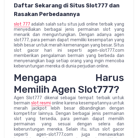
Daftar Sekarang di Situs Slot777 dan
Rasakan Perbedaannya
slot 777
adalah salah satu situs judi online terbaik yang
menyediakan berbagai jenis permainan slot yang
menarik dan menguntungkan. Dengan adanya agen
slot777, para pemain dapat memiliki kesempatan yang
lebih besar untuk meraih kemenangan yang besar. Situs
slot gacor hari ini seperti agen-slot777.com
memberikan pengalaman bermain yang berbeda dan
menyenangkan bagi setiap orang yang ingin mencoba
keberuntungan mereka di dunia perjudian online.
Mengapa Harus
Memilih Agen Slot777?
Agen Slot777 dikenal sebagai tempat terbaik untuk
bermain
slot resmi
online karena kesempatannya untuk
meraih jackpot lebih besar dibandingkan dengan
kompetitor lainnya. Dengan berbagai jenis permainan
slot yang tersedia, para pemain dapat memilih
permainan yang sesuai dengan selera dan
keberuntungan mereka. Selain itu, situs slot gacor
seperti agen-slot777.com juga menawarkan