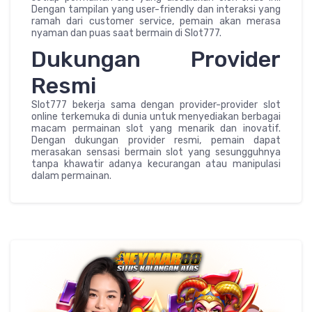
Dengan tampilan yang user-friendly dan interaksi yang
ramah dari customer service, pemain akan merasa
nyaman dan puas saat bermain di Slot777.
Dukungan Provider
Resmi
Slot777 bekerja sama dengan provider-provider slot
online terkemuka di dunia untuk menyediakan berbagai
macam permainan slot yang menarik dan inovatif.
Dengan dukungan provider resmi, pemain dapat
merasakan sensasi bermain slot yang sesungguhnya
tanpa khawatir adanya kecurangan atau manipulasi
dalam permainan.