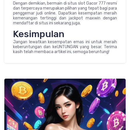
Dengan demikian, bermain di situs slot Gacor 777 resmi
dan terpercaya merupakan pilihan yang tepat bagi para
penggemar judi online. Dapatkan kesempatan meraih
kemenangan tertinggi dan jackpot maxwin dengan
mendaftar di situs ini sekarang juga.
Kesimpulan
Jangan lewatkan kesempatan emas ini untuk meraih
keberuntungan dan keUNTUNGAN yang besar. Terima
kasih telah membaca artikel ini, semoga beruntung!