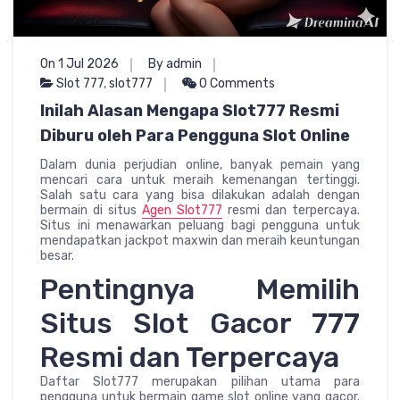
On 1 Jul 2026
By admin
Slot 777
,
slot777
0 Comments
Inilah Alasan Mengapa Slot777 Resmi
Diburu oleh Para Pengguna Slot Online
Dalam dunia perjudian online, banyak pemain yang
mencari cara untuk meraih kemenangan tertinggi.
Salah satu cara yang bisa dilakukan adalah dengan
bermain di situs
Agen Slot777
resmi dan terpercaya.
Situs ini menawarkan peluang bagi pengguna untuk
mendapatkan jackpot maxwin dan meraih keuntungan
besar.
Pentingnya Memilih
Situs Slot Gacor 777
Resmi dan Terpercaya
Daftar Slot777 merupakan pilihan utama para
pengguna untuk bermain game slot online yang gacor.