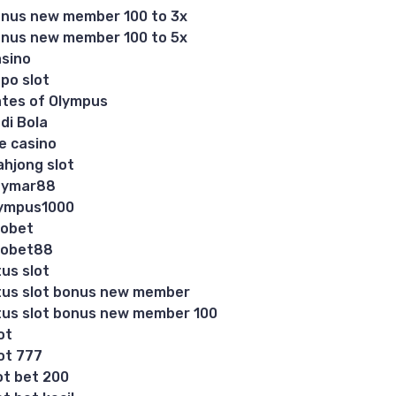
nus new member 100 to 3x
nus new member 100 to 5x
sino
po slot
tes of Olympus
di Bola
ve casino
hjong slot
eymar88
ympus1000
obet
bobet88
tus slot
tus slot bonus new member
tus slot bonus new member 100
ot
ot 777
ot bet 200