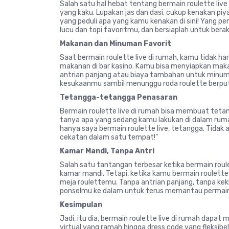
Salah satu hal hebat tentang bermain roulette live
yang kaku. Lupakan jas dan dasi, cukup kenakan p
yang peduli apa yang kamu kenakan di sini! Yang p
lucu dan topi favoritmu, dan bersiaplah untuk beraks
Makanan dan Minuman Favorit
Saat bermain roulette live di rumah, kamu tidak 
makanan di bar kasino. Kamu bisa menyiapkan makan
antrian panjang atau biaya tambahan untuk minuma
kesukaanmu sambil menunggu roda roulette berputar
Tetangga-tetangga Penasaran
Bermain roulette live di rumah bisa membuat tet
tanya apa yang sedang kamu lakukan di dalam rum
hanya saya bermain roulette live, tetangga. Tida
cekatan dalam satu tempat!”
Kamar Mandi, Tanpa Antri
Salah satu tantangan terbesar ketika bermain rou
kamar mandi. Tetapi, ketika kamu bermain roulette
meja roulettemu. Tanpa antrian panjang, tanpa ke
ponselmu ke dalam untuk terus memantau permai
Kesimpulan
Jadi, itu dia, bermain roulette live di rumah dapat
virtual yang ramah hingga dress code yang fleksib