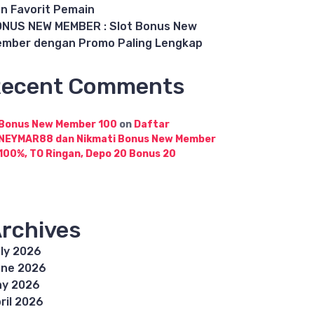
n Favorit Pemain
NUS NEW MEMBER : Slot Bonus New
mber dengan Promo Paling Lengkap
ecent Comments
Bonus New Member 100
on
Daftar
NEYMAR88 dan Nikmati Bonus New Member
100%, TO Ringan, Depo 20 Bonus 20
rchives
ly 2026
ne 2026
y 2026
ril 2026