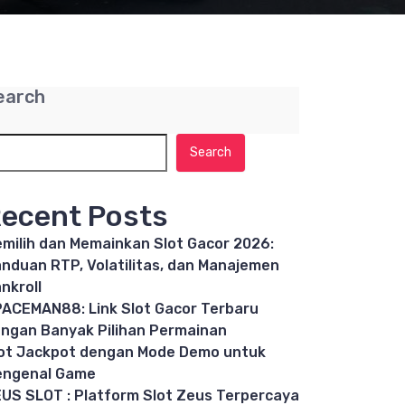
earch
Search
ecent Posts
milih dan Memainkan Slot Gacor 2026:
nduan RTP, Volatilitas, dan Manajemen
nkroll
ACEMAN88: Link Slot Gacor Terbaru
ngan Banyak Pilihan Permainan
ot Jackpot dengan Mode Demo untuk
engenal Game
US SLOT : Platform Slot Zeus Terpercaya