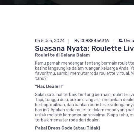
On 5 Jun, 2024
By Cb888456316
Unca
Suasana Nyata: Roulette Li
Roulette di Celana Dalam
Kamu pernah mendengar tentang bermain roulette 
kasino langsung ke dalam ruangan keluarga Anda. Y
favoritmu, sambil memutar roda roulette virtual. Mu
tahu?
“Hai, Dealer!”
Salah satu hal terbaik tentang bermain roulette li
Tapi, tunggu dulu, bukan orang asli, melainkan deal
berbagai pilihan, dan bahkan berinteraksi denganny
hari ini? Apakah roda roulette dalam mood yang bai
untuk melatih kemampuan sosialmu. Siapa tahu, 
terbaik memutar roda dari dealer!
Pakai Dress Code (atau Tidak)