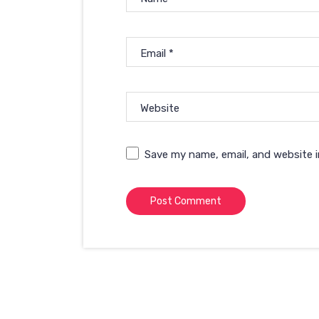
Email
*
Website
Save my name, email, and website i