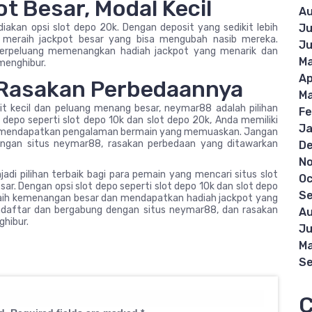
t Besar, Modal Kecil
Au
iakan opsi slot depo 20k. Dengan deposit yang sedikit lebih
Ju
k meraih jackpot besar yang bisa mengubah nasib mereka.
Ju
 berpeluang memenangkan hadiah jackpot yang menarik dan
Ma
menghibur.
Ap
 Rasakan Perbedaannya
Ma
it kecil dan peluang menang besar, neymar88 adalah pilihan
Fe
 depo seperti slot depo 10k dan slot depo 20k, Anda memiliki
Ja
 mendapatkan pengalaman bermain yang memuaskan. Jangan
ngan situs neymar88, rasakan perbedaan yang ditawarkan
D
N
adi pilihan terbaik bagi para pemain yang mencari situs slot
Oc
ar. Dengan opsi slot depo seperti slot depo 10k dan slot depo
S
aih kemenangan besar dan mendapatkan hadiah jackpot yang
ndaftar dan bergabung dengan situs neymar88, dan rasakan
Au
ghibur.
Ju
Ma
Se
C