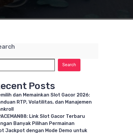
earch
Search
ecent Posts
milih dan Memainkan Slot Gacor 2026:
nduan RTP, Volatilitas, dan Manajemen
nkroll
ACEMAN88: Link Slot Gacor Terbaru
ngan Banyak Pilihan Permainan
ot Jackpot dengan Mode Demo untuk