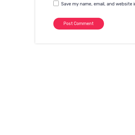
Save my name, email, and website i