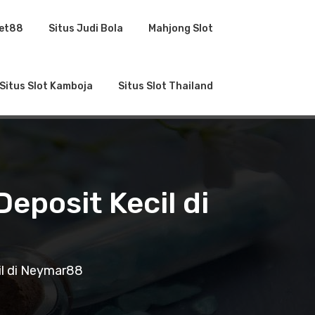
et88
Situs Judi Bola
Mahjong Slot
Situs Slot Kamboja
Situs Slot Thailand
eposit Kecil di
il di Neymar88