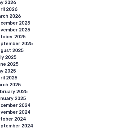
y 2026
ril 2026
rch 2026
ecember 2025
ovember 2025
tober 2025
eptember 2025
gust 2025
ly 2025
ne 2025
y 2025
ril 2025
rch 2025
bruary 2025
nuary 2025
ecember 2024
ovember 2024
tober 2024
eptember 2024