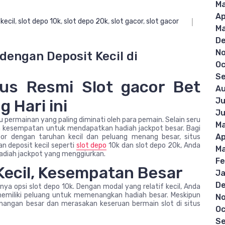
Ma
Ap
 kecil
,
slot depo 10k
,
slot depo 20k
,
slot gacor
,
slot gacor
Ma
D
N
dengan Deposit Kecil di
Oc
S
us Resmi Slot gacor Bet
Au
Ju
 Hari ini
Ju
tu permainan yang paling diminati oleh para pemain. Selain seru
Ma
n kesempatan untuk mendapatkan hadiah jackpot besar. Bagi
Ap
or dengan taruhan kecil dan peluang menang besar, situs
n deposit kecil seperti
slot depo
10k dan slot depo 20k, Anda
Ma
diah jackpot yang menggiurkan.
Fe
 Kecil, Kesempatan Besar
Ja
D
ya opsi slot depo 10k. Dengan modal yang relatif kecil, Anda
memiliki peluang untuk memenangkan hadiah besar. Meskipun
N
nangan besar dan merasakan keseruan bermain slot di situs
Oc
S