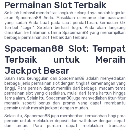
Permainan Slot Terbaik
Setelah berhasil mendaftar, langkah selanjutnya adalah login ke
akun Spaceman88 Anda. Masukkan username dan password
yang sudah Anda buat pada saat pendaftaran, kemudian klik
tombol “Login”. Setelah berhasil login, Anda akan langsung
diarahkan ke halaman utama Spaceman88 yang menampilkan
berbagai permainan slot terbaik dan terbaru.
Spaceman88 Slot: Tempat
Terbaik untuk Meraih
Jackpot Besar
Salah satu keunggulan dari Spaceman88 adalah menyediakan
berbagai jenis permainan slot dengan tingkat kemenangan yang
tinggi. Para pemain dapat memilih dari berbagai macam tema
permainan slot yang disediakan, mulai dari tema kartun hingga
tema alam. Selain itu, Spaceman88 juga menyediakan fitur-fitur
menarik seperti bonus dan promo yang dapat membantu
pemain untuk meraih jackpot dengan mudah.
Selain itu, Spaceman88 juga memberikan kemudahan bagi para
pemain untuk melakukan deposit dan withdraw dengan cepat
dan aman. Para pemain dapat melakukan transaksi