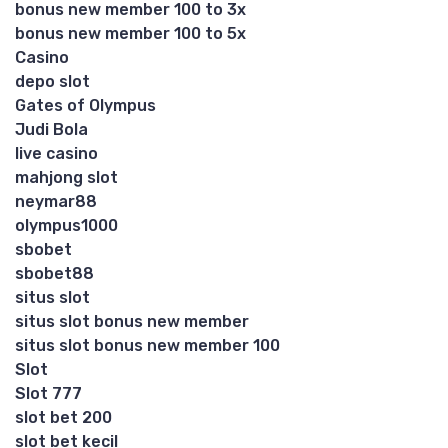
bonus new member 100 to 3x
bonus new member 100 to 5x
Casino
depo slot
Gates of Olympus
Judi Bola
live casino
mahjong slot
neymar88
olympus1000
sbobet
sbobet88
situs slot
situs slot bonus new member
situs slot bonus new member 100
Slot
Slot 777
slot bet 200
slot bet kecil