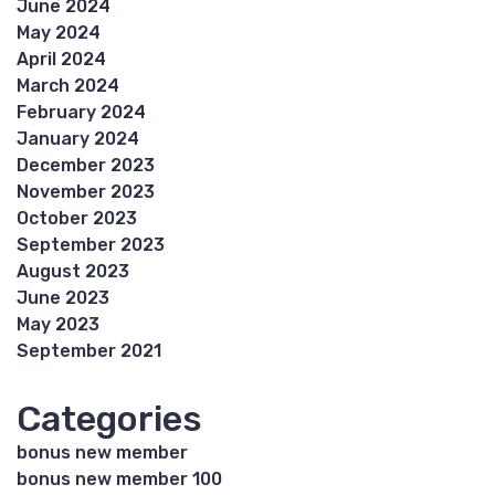
June 2024
May 2024
April 2024
March 2024
February 2024
January 2024
December 2023
November 2023
October 2023
September 2023
August 2023
June 2023
May 2023
September 2021
Categories
bonus new member
bonus new member 100