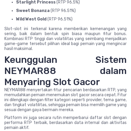
Starlight Princess
(RTP 96.5%)
Sweet Bonanza
(RTP 96.51%)
Wild West Gold
(RTP 96.51%)
Slot-slot ini terkenal karena memberikan kemenangan yang
sering, baik dalam bentuk spin biasa maupun fitur bonus.
Kombinasi RTP tinggi dan volatilitas yang seimbang menjadikan
game-game tersebut pilihan ideal bagi pemain yang mengincar
hasil maksimal.
Keunggulan Sistem
NEYMAR88 dalam
Menyaring Slot Gacor
NEYMAR88 menyertakan fitur pencarian berdasarkan RTP, yang
memudahkan pemain menemukan slot gacor secara cepat. Fitur
ini dilengkapi dengan filter kategori seperti provider, tema game,
dan tingkat volatilitas, sehingga pemain bisa memilih game yang
sesuai dengan gaya bermain mereka.
Platform ini juga secara rutin memperbarui daftar slot dengan
performa RTP terbaik, berdasarkan data internal dan aktivitas
pemain aktif.