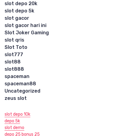
slot depo 20k
slot depo 5k
slot gacor
slot gacor hari ini
Slot Joker Gaming
slot qris
Slot Toto
slot777
slot88
slot888
spaceman
spaceman88
Uncategorized
zeus slot
slot depo 10k
depo 5k
slot demo
depo 25 bonus 25