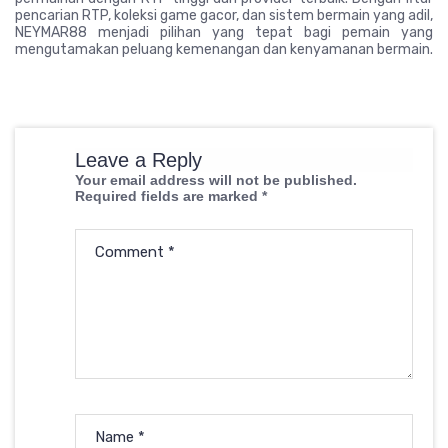
pencarian RTP, koleksi game gacor, dan sistem bermain yang adil,
NEYMAR88 menjadi pilihan yang tepat bagi pemain yang
mengutamakan peluang kemenangan dan kenyamanan bermain.
Leave a Reply
Your email address will not be published.
Required fields are marked
*
Comment
*
Name
*