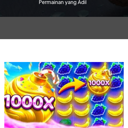
Permainan yang Adil