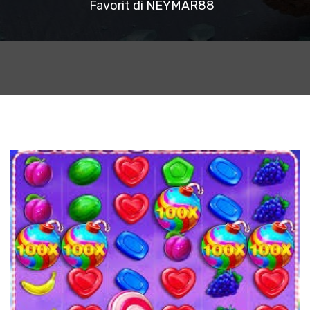
Favorit di NEYMAR88