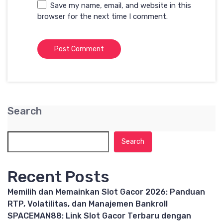
Save my name, email, and website in this
browser for the next time I comment.
Search
Search
Recent Posts
Memilih dan Memainkan Slot Gacor 2026: Panduan
RTP, Volatilitas, dan Manajemen Bankroll
SPACEMAN88: Link Slot Gacor Terbaru dengan