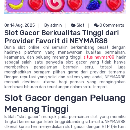
On 14 Aug, 2025
By admin
Slot
0 Comments
Slot Gacor Berkualitas Tinggi dari
Provider Favorit di NEYMAR88
Dunia slot online kini semakin berkembang pesat dengan
hadirnya platform yang menawarkan kualitas permainan,
keamanan, dan peluang menang tinggi.
situs neymar88
hadir
sebagai salah satu penyedia slot gacor yang tidak hanya
memberikan pengalaman bermain seru, tetapi juga
menghadirkan beragam pilihan game dari provider ternama.
Dengan reputasi yang solid dan sistem yang andal, NEYMAR88
menjadi destinasi utama bagi pemain yang menginginkan
kombinasi hiburan dan keuntungan dalam satu tempat.
Slot Gacor dengan Peluang
Menang Tinggi
Istilah “slot gacor” merujuk pada permainan slot yang memiliki
tingkat kemenangan lebih tinggi dibanding rata-rata. NEYMAR88
dikenal konsisten menyediakan slot gacor dengan RTP (Return