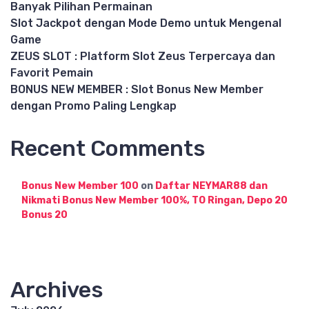
Banyak Pilihan Permainan
Slot Jackpot dengan Mode Demo untuk Mengenal
Game
ZEUS SLOT : Platform Slot Zeus Terpercaya dan
Favorit Pemain
BONUS NEW MEMBER : Slot Bonus New Member
dengan Promo Paling Lengkap
Recent Comments
Bonus New Member 100
on
Daftar NEYMAR88 dan
Nikmati Bonus New Member 100%, TO Ringan, Depo 20
Bonus 20
Archives