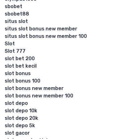
sbobet
sbobet88
situs slot
situs slot bonus new member
situs slot bonus new member 100
Slot
Slot 777
slot bet 200
slot bet kecil
slot bonus
slot bonus 100
slot bonus new member
slot bonus new member 100
slot depo
slot depo 10k
slot depo 20k
slot depo 5k
slot gacor