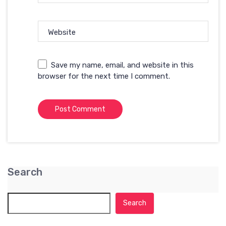
Website
Save my name, email, and website in this
browser for the next time I comment.
Search
Search