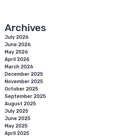
Archives
July 2026
June 2026
May 2026
April 2026
March 2026
December 2025
November 2025
October 2025
September 2025
August 2025
July 2025
June 2025
May 2025
April 2025