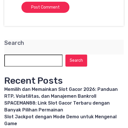
Search
Search
Recent Posts
Memilih dan Memainkan Slot Gacor 2026: Panduan
RTP, Volatilitas, dan Manajemen Bankroll
SPACEMAN88: Link Slot Gacor Terbaru dengan
Banyak Pilihan Permainan
Slot Jackpot dengan Mode Demo untuk Mengenal
Game