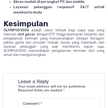
Akses mudah di perangkat PC dan mobile
Layanan pelanggan responsif 24/7 untuk
membantu Anda
Kesimpulan
OLYMPUS1000
adalah solusi terbaik bagi siapa saja yang
mencari
slot gacor
dengan RTP tinggi, keamanan terjamin, dan
pengalaman bermain yang menyenangkan. Dengan beragam
pilihan game dari provider terbaik, bonus yang melimpah, dan
layanan pelanggan yang siap membantu kapan saja,
OLYMPUS1000 menyediakan pengalaman bermain slot yang
aman dan menguntungkan.
Leave a Reply
Your email address will not be published.
Required fields are marked
*
Comment
*