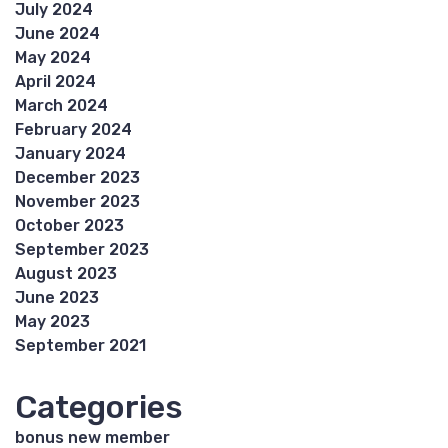
July 2024
June 2024
May 2024
April 2024
March 2024
February 2024
January 2024
December 2023
November 2023
October 2023
September 2023
August 2023
June 2023
May 2023
September 2021
Categories
bonus new member