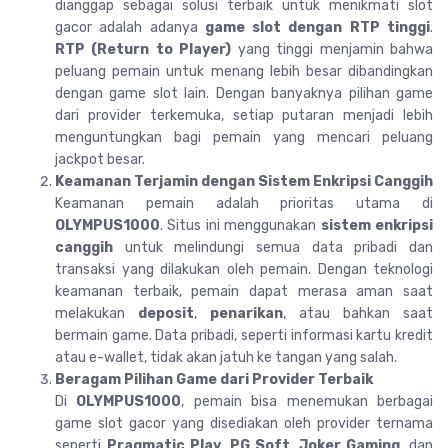
dianggap sebagai solusi terbaik untuk menikmati slot
gacor adalah adanya
game slot dengan RTP tinggi
.
RTP (Return to Player)
yang tinggi menjamin bahwa
peluang pemain untuk menang lebih besar dibandingkan
dengan game slot lain. Dengan banyaknya pilihan game
dari provider terkemuka, setiap putaran menjadi lebih
menguntungkan bagi pemain yang mencari peluang
jackpot besar.
Keamanan Terjamin dengan Sistem Enkripsi Canggih
Keamanan pemain adalah prioritas utama di
OLYMPUS1000
. Situs ini menggunakan
sistem enkripsi
canggih
untuk melindungi semua data pribadi dan
transaksi yang dilakukan oleh pemain. Dengan teknologi
keamanan terbaik, pemain dapat merasa aman saat
melakukan
deposit
,
penarikan
, atau bahkan saat
bermain game. Data pribadi, seperti informasi kartu kredit
atau e-wallet, tidak akan jatuh ke tangan yang salah.
Beragam Pilihan Game dari Provider Terbaik
Di
OLYMPUS1000
, pemain bisa menemukan berbagai
game slot gacor yang disediakan oleh provider ternama
seperti
Pragmatic Play
,
PG Soft
,
Joker Gaming
, dan