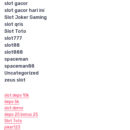
slot gacor
slot gacor hari ini
Slot Joker Gaming
slot qris
Slot Toto
slot777
slot88
slot888
spaceman
spaceman88
Uncategorized
zeus slot
slot depo 10k
depo 5k
slot demo
depo 25 bonus 25
Slot Toto
joker123