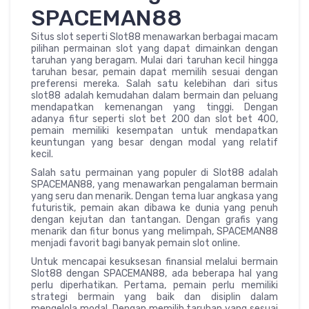
SPACEMAN88
Situs slot seperti Slot88 menawarkan berbagai macam
pilihan permainan slot yang dapat dimainkan dengan
taruhan yang beragam. Mulai dari taruhan kecil hingga
taruhan besar, pemain dapat memilih sesuai dengan
preferensi mereka. Salah satu kelebihan dari situs
slot88 adalah kemudahan dalam bermain dan peluang
mendapatkan kemenangan yang tinggi. Dengan
adanya fitur seperti slot bet 200 dan slot bet 400,
pemain memiliki kesempatan untuk mendapatkan
keuntungan yang besar dengan modal yang relatif
kecil.
Salah satu permainan yang populer di Slot88 adalah
SPACEMAN88, yang menawarkan pengalaman bermain
yang seru dan menarik. Dengan tema luar angkasa yang
futuristik, pemain akan dibawa ke dunia yang penuh
dengan kejutan dan tantangan. Dengan grafis yang
menarik dan fitur bonus yang melimpah, SPACEMAN88
menjadi favorit bagi banyak pemain slot online.
Untuk mencapai kesuksesan finansial melalui bermain
Slot88 dengan SPACEMAN88, ada beberapa hal yang
perlu diperhatikan. Pertama, pemain perlu memiliki
strategi bermain yang baik dan disiplin dalam
mengelola modal. Dengan memilih taruhan yang sesuai