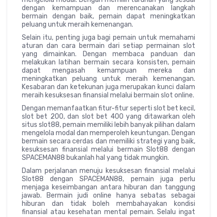
dengan kemampuan dan merencanakan langkah
bermain dengan baik, pemain dapat meningkatkan
peluang untuk meraih kemenangan.
Selain itu, penting juga bagi pemain untuk memahami
aturan dan cara bermain dari setiap permainan slot
yang dimainkan. Dengan membaca panduan dan
melakukan latihan bermain secara konsisten, pemain
dapat mengasah kemampuan mereka dan
meningkatkan peluang untuk meraih kemenangan.
Kesabaran dan ketekunan juga merupakan kunci dalam
meraih kesuksesan finansial melalui bermain slot online.
Dengan memanfaatkan fitur-fitur seperti slot bet kecil,
slot bet 200, dan slot bet 400 yang ditawarkan oleh
situs slot88, pemain memiliki lebih banyak pilihan dalam
mengelola modal dan memperoleh keuntungan. Dengan
bermain secara cerdas dan memiliki strategi yang baik,
kesuksesan finansial melalui bermain Slot88 dengan
SPACEMAN88 bukanlah hal yang tidak mungkin.
Dalam perjalanan menuju kesuksesan finansial melalui
Slot88 dengan SPACEMAN88, pemain juga perlu
menjaga keseimbangan antara hiburan dan tanggung
jawab. Bermain judi online hanya sebatas sebagai
hiburan dan tidak boleh membahayakan kondisi
finansial atau kesehatan mental pemain. Selalu ingat