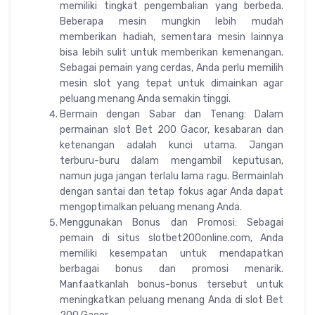
memiliki tingkat pengembalian yang berbeda.
Beberapa mesin mungkin lebih mudah
memberikan hadiah, sementara mesin lainnya
bisa lebih sulit untuk memberikan kemenangan.
Sebagai pemain yang cerdas, Anda perlu memilih
mesin slot yang tepat untuk dimainkan agar
peluang menang Anda semakin tinggi.
Bermain dengan Sabar dan Tenang: Dalam
permainan slot Bet 200 Gacor, kesabaran dan
ketenangan adalah kunci utama. Jangan
terburu-buru dalam mengambil keputusan,
namun juga jangan terlalu lama ragu. Bermainlah
dengan santai dan tetap fokus agar Anda dapat
mengoptimalkan peluang menang Anda.
Menggunakan Bonus dan Promosi: Sebagai
pemain di situs slotbet200online.com, Anda
memiliki kesempatan untuk mendapatkan
berbagai bonus dan promosi menarik.
Manfaatkanlah bonus-bonus tersebut untuk
meningkatkan peluang menang Anda di slot Bet