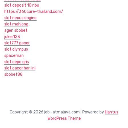
slot deposit 10 ribu
https://360care-thailand.com/
slot nexus engine
slot mahjong
agen sbobet
joker123
slot777 gacor
slot olympus
spaceman
slot depo qris
slot gacor hari ini
sbobet88
Copyright © 2026 jebi-atmajaya.com | Powered by
Hantus
WordPress Theme