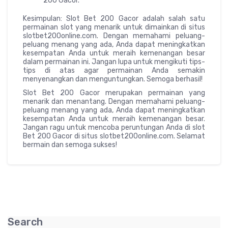
200 Gacor.
Kesimpulan: Slot Bet 200 Gacor adalah salah satu
permainan slot yang menarik untuk dimainkan di situs
slotbet200online.com. Dengan memahami peluang-
peluang menang yang ada, Anda dapat meningkatkan
kesempatan Anda untuk meraih kemenangan besar
dalam permainan ini. Jangan lupa untuk mengikuti tips-
tips di atas agar permainan Anda semakin
menyenangkan dan menguntungkan. Semoga berhasil!
Slot Bet 200 Gacor merupakan permainan yang
menarik dan menantang. Dengan memahami peluang-
peluang menang yang ada, Anda dapat meningkatkan
kesempatan Anda untuk meraih kemenangan besar.
Jangan ragu untuk mencoba peruntungan Anda di slot
Bet 200 Gacor di situs slotbet200online.com. Selamat
bermain dan semoga sukses!
Search