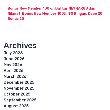
Bonus New Member 100
on
Daftar NEYMAR88 dan
Nikmati Bonus New Member 100%, TO Ringan, Depo 20
Bonus 20
Archives
July 2026
June 2026
May 2026
April 2026
March 2026
December 2025
November 2025
October 2025
September 2025
August 2025