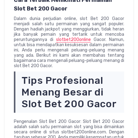
Slot Bet 200 Gacor
Dalam dunia perjudian online, slot Bet 200 Gacor
menjadi salah satu permainan yang sangat populer.
Dengan hadiah jackpot yang menggiurkan, tidak heran
jika banyak pemain yang tertarik untuk mencoba
peruntungannya di
slotbet200online
Gacor. Namun,
untuk bisa mendapatkan kesuksesan dalam permainan
ini, Anda perlu mengenali peluang-peluang menang
yang ada. Berikut ini kami akan membahas tentang
bagaimana cara mengenali peluang-peluang menang di
slot Bet 200 Gacor.
Tips Profesional
Menang Besar di
Slot Bet 200 Gacor
Pengenalan Slot Bet 200 Gacor: Slot Bet 200 Gacor
adalah salah satu permainan slot yang bisa dimainkan
secara online di situs slotbet200online.com. Dengan
taruhan sebesar 200, Anda memiliki kesempatan untuk