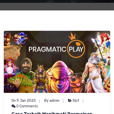
On 9 Jan 2025
By admin
Slot
0 Comments
Cara Terbaik Menikmati Permainan