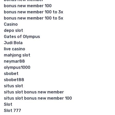
bonus new member 100
bonus new member 100 to 3x
bonus new member 100 to 5x
Casino
depo slot
Gates of Olympus
Judi Bola
live casino
mahjong slot
neymar88
olympus1000
sbobet
sbobet88
situs slot
situs slot bonus new member
situs slot bonus new member 100
Slot
Slot 777