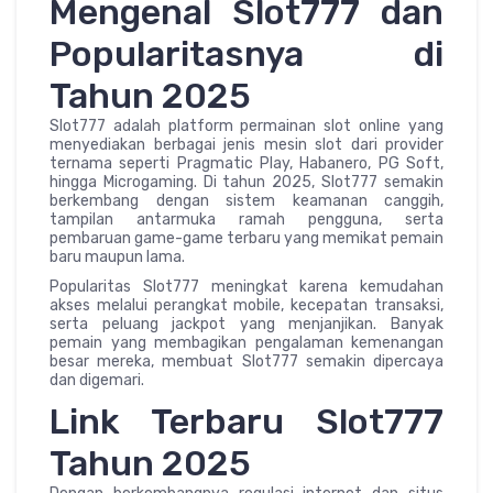
Mengenal Slot777 dan
Popularitasnya di
Tahun 2025
Slot777 adalah platform permainan slot online yang
menyediakan berbagai jenis mesin slot dari provider
ternama seperti Pragmatic Play, Habanero, PG Soft,
hingga Microgaming. Di tahun 2025, Slot777 semakin
berkembang dengan sistem keamanan canggih,
tampilan antarmuka ramah pengguna, serta
pembaruan game-game terbaru yang memikat pemain
baru maupun lama.
Popularitas Slot777 meningkat karena kemudahan
akses melalui perangkat mobile, kecepatan transaksi,
serta peluang jackpot yang menjanjikan. Banyak
pemain yang membagikan pengalaman kemenangan
besar mereka, membuat Slot777 semakin dipercaya
dan digemari.
Link Terbaru Slot777
Tahun 2025