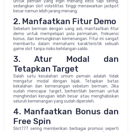
untuk pemain yang ingin menang kecil tapi sering,
sedangkan slot volatilitas tinggi menawarkan jackpot
besar namun lebih jarang menang.
2. Manfaatkan Fitur Demo
Sebelum bermain dengan uang asli, manfaatkan fitur
demo untuk mempelajari pola permainan, frekuensi
bonus, dan kemungkinan kemenangan. Fitur ini sangat
membantu dalam memahami karakteristik sebuah
game slot tanpa risiko kehilangan saldo.
3. Atur Modal dan
Tetapkan Target
Salah satu kesalahan umum pemain adalah tidak
mengatur modal dengan bijak. Tetapkan batas
kekalahan dan kemenangan sebelum bermain. Jika
sudah mencapai target, berhentilah bermain untuk
menghindari kerugian lebih besar atau menghabiskan
seluruh kemenangan yang sudah diperoleh.
4. Manfaatkan Bonus dan
Free Spin
Slot777 sering memberikan berbagai promosi seperti