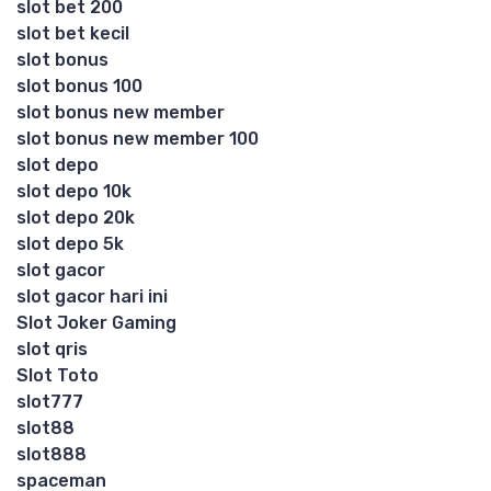
slot bet 200
slot bet kecil
slot bonus
slot bonus 100
slot bonus new member
slot bonus new member 100
slot depo
slot depo 10k
slot depo 20k
slot depo 5k
slot gacor
slot gacor hari ini
Slot Joker Gaming
slot qris
Slot Toto
slot777
slot88
slot888
spaceman