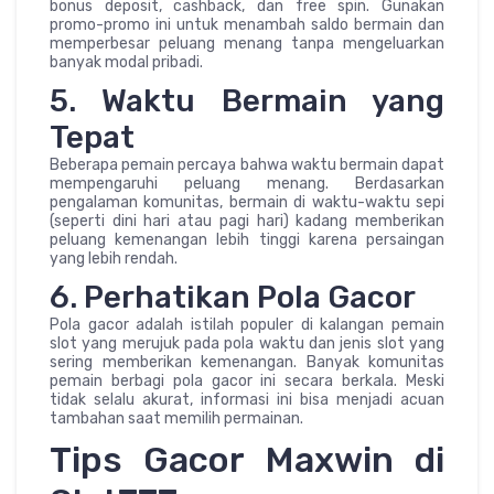
bonus deposit, cashback, dan free spin. Gunakan
promo-promo ini untuk menambah saldo bermain dan
memperbesar peluang menang tanpa mengeluarkan
banyak modal pribadi.
5. Waktu Bermain yang
Tepat
Beberapa pemain percaya bahwa waktu bermain dapat
mempengaruhi peluang menang. Berdasarkan
pengalaman komunitas, bermain di waktu-waktu sepi
(seperti dini hari atau pagi hari) kadang memberikan
peluang kemenangan lebih tinggi karena persaingan
yang lebih rendah.
6. Perhatikan Pola Gacor
Pola gacor adalah istilah populer di kalangan pemain
slot yang merujuk pada pola waktu dan jenis slot yang
sering memberikan kemenangan. Banyak komunitas
pemain berbagi pola gacor ini secara berkala. Meski
tidak selalu akurat, informasi ini bisa menjadi acuan
tambahan saat memilih permainan.
Tips Gacor Maxwin di