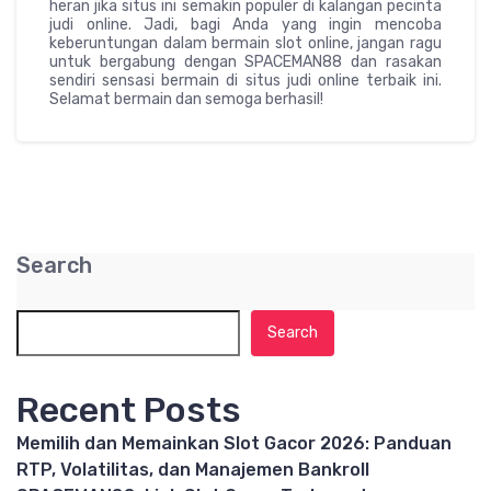
heran jika situs ini semakin populer di kalangan pecinta
judi online. Jadi, bagi Anda yang ingin mencoba
keberuntungan dalam bermain slot online, jangan ragu
untuk bergabung dengan SPACEMAN88 dan rasakan
sendiri sensasi bermain di situs judi online terbaik ini.
Selamat bermain dan semoga berhasil!
Search
Search
Recent Posts
Memilih dan Memainkan Slot Gacor 2026: Panduan
RTP, Volatilitas, dan Manajemen Bankroll