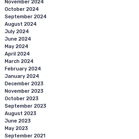
November 2024
October 2024
September 2024
August 2024
July 2024
June 2024
May 2024
April 2024
March 2024
February 2024
January 2024
December 2023
November 2023
October 2023
September 2023
August 2023
June 2023
May 2023
September 2021