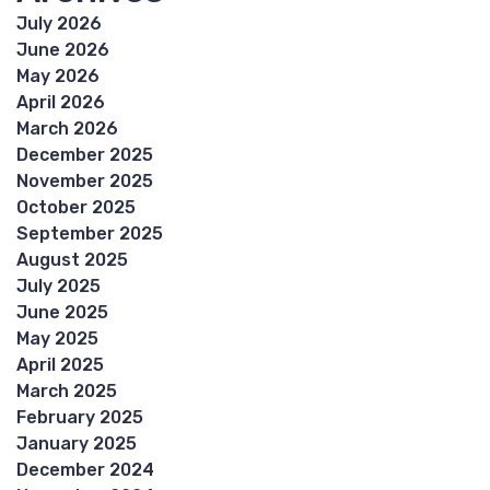
July 2026
June 2026
May 2026
April 2026
March 2026
December 2025
November 2025
October 2025
September 2025
August 2025
July 2025
June 2025
May 2025
April 2025
March 2025
February 2025
January 2025
December 2024