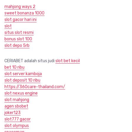
mahjong ways 2
sweet bonanza 1000
slot gacor hari ini
slot
situs slot resmi
bonus slot 100
slot depo 5rb
CERIABET adalah situs judi
slot bet kecil
bet 10 ribu
slot server kamboja
slot deposit 10 ribu
https://360care-thailand.com/
slot nexus engine
slot mahjong
agen sbobet
joker123
slot777 gacor
slot olympus