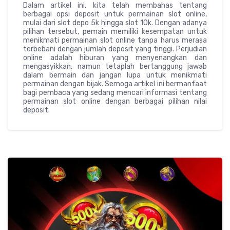
Dalam artikel ini, kita telah membahas tentang
berbagai opsi deposit untuk permainan slot online,
mulai dari slot depo 5k hingga slot 10k. Dengan adanya
pilihan tersebut, pemain memiliki kesempatan untuk
menikmati permainan slot online tanpa harus merasa
terbebani dengan jumlah deposit yang tinggi. Perjudian
online adalah hiburan yang menyenangkan dan
mengasyikkan, namun tetaplah bertanggung jawab
dalam bermain dan jangan lupa untuk menikmati
permainan dengan bijak. Semoga artikel ini bermanfaat
bagi pembaca yang sedang mencari informasi tentang
permainan slot online dengan berbagai pilihan nilai
deposit.