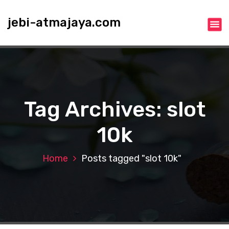
S
k
jebi-atmajaya.com
i
p
t
o
c
o
n
Tag Archives: slot
t
e
10k
n
t
Home
Posts tagged "slot 10k"