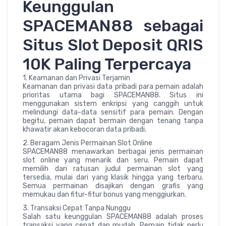
Keunggulan
SPACEMAN88 sebagai
Situs Slot Deposit QRIS
10K Paling Terpercaya
1. Keamanan dan Privasi Terjamin
Keamanan dan privasi data pribadi para pemain adalah
prioritas utama bagi SPACEMAN88. Situs ini
menggunakan sistem enkripsi yang canggih untuk
melindungi data-data sensitif para pemain. Dengan
begitu, pemain dapat bermain dengan tenang tanpa
khawatir akan kebocoran data pribadi.
2. Beragam Jenis Permainan Slot Online
SPACEMAN88 menawarkan berbagai jenis permainan
slot online yang menarik dan seru. Pemain dapat
memilih dari ratusan judul permainan slot yang
tersedia, mulai dari yang klasik hingga yang terbaru.
Semua permainan disajikan dengan grafis yang
memukau dan fitur-fitur bonus yang menggiurkan.
3. Transaksi Cepat Tanpa Nunggu
Salah satu keunggulan SPACEMAN88 adalah proses
transaksi yang cepat dan mudah. Pemain tidak perlu