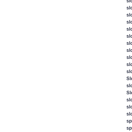
sl
sl
sl
sl
sl
sl
sl
sl
sl
sl
sl
Sl
sl
Sl
sl
sl
sl
s
s