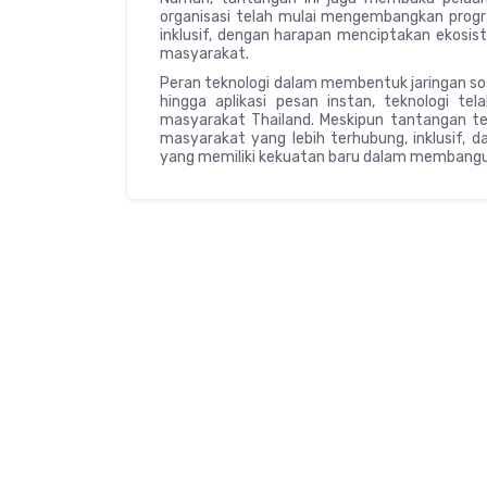
organisasi telah mulai mengembangkan program
inklusif, dengan harapan menciptakan ekosist
masyarakat.
Peran teknologi dalam membentuk jaringan sosia
hingga aplikasi pesan instan, teknologi te
masyarakat Thailand. Meskipun tantangan te
masyarakat yang lebih terhubung, inklusif, d
yang memiliki kekuatan baru dalam membangun 