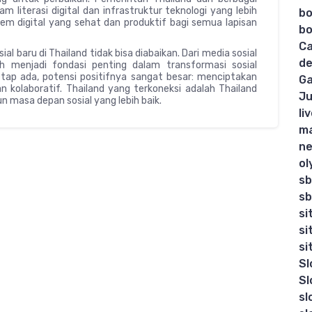
 literasi digital dan infrastruktur teknologi yang lebih
bo
em digital yang sehat dan produktif bagi semua lapisan
bo
Ca
l baru di Thailand tidak bisa diabaikan. Dari media sosial
de
lah menjadi fondasi penting dalam transformasi sosial
tap ada, potensi positifnya sangat besar: menciptakan
Ga
an kolaboratif. Thailand yang terkoneksi adalah Thailand
Ju
masa depan sosial yang lebih baik.
li
ma
n
ol
sb
s
si
si
si
Sl
Sl
sl