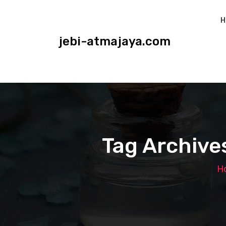
S
k
H
i
p
jebi-atmajaya.com
t
o
c
o
n
t
e
n
Tag Archives
t
H