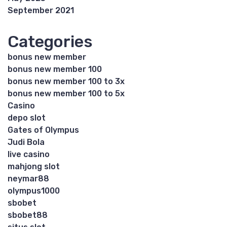
September 2021
Categories
bonus new member
bonus new member 100
bonus new member 100 to 3x
bonus new member 100 to 5x
Casino
depo slot
Gates of Olympus
Judi Bola
live casino
mahjong slot
neymar88
olympus1000
sbobet
sbobet88