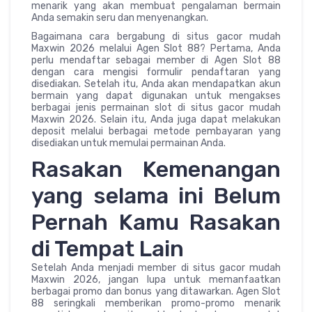
menarik yang akan membuat pengalaman bermain
Anda semakin seru dan menyenangkan.
Bagaimana cara bergabung di situs gacor mudah
Maxwin 2026 melalui Agen Slot 88? Pertama, Anda
perlu mendaftar sebagai member di Agen Slot 88
dengan cara mengisi formulir pendaftaran yang
disediakan. Setelah itu, Anda akan mendapatkan akun
bermain yang dapat digunakan untuk mengakses
berbagai jenis permainan slot di situs gacor mudah
Maxwin 2026. Selain itu, Anda juga dapat melakukan
deposit melalui berbagai metode pembayaran yang
disediakan untuk memulai permainan Anda.
Rasakan Kemenangan
yang selama ini Belum
Pernah Kamu Rasakan
di Tempat Lain
Setelah Anda menjadi member di situs gacor mudah
Maxwin 2026, jangan lupa untuk memanfaatkan
berbagai promo dan bonus yang ditawarkan. Agen Slot
88 seringkali memberikan promo-promo menarik