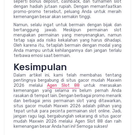
seperti bonus deposit, cashback, dan turnamen slot
dengan hadiah jutaan rupiah. Dengan memanfaatkan
promo-promo tersebut, peluang Anda untuk meraih
kemenangan besar akan semakin tinggi.
Namun, selalu ingat untuk bermain dengan bijak dan
bertanggung jawab. Meskipun permainan slot
merupakan permainan yang menyenangkan, namun
tetap saja ada risiko kekalahan yang harus dihadapi.
Oleh karena itu, tetaplah bermain dengan modal yang
Anda mampu untuk kehilangannya dan jangan terlalu
terbawa emosi saat bermain.
Kesimpulan
Dalam artikel ini, kami telah membahas tentang
pentingnya bergabung di situs gacor mudah Maxwin
2026 melalui
Agen Slot 88
untuk merasakan
kemenangan yang selama ini belum pernah Anda
rasakan di tempat lain. Dengan berbagai promo menarik
dan berbagai jenis permainan slot yang ditawarkan,
situs gacor mudah Maxwin 2026 adalah pilihan yang
tepat untuk para pecinta permainan slot online. Jadi,
jangan ragu lagi, bergabunglah sekarang di situs gacor
mudah Maxwin 2026 melalui Agen Slot 88 dan raih
kemenangan besar Anda hari ini! Semoga sukses!