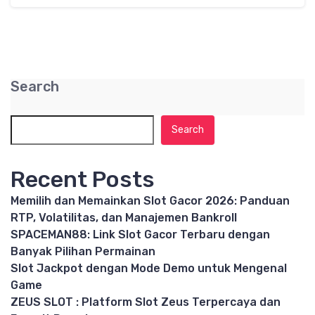
Search
Search
Recent Posts
Memilih dan Memainkan Slot Gacor 2026: Panduan
RTP, Volatilitas, dan Manajemen Bankroll
SPACEMAN88: Link Slot Gacor Terbaru dengan
Banyak Pilihan Permainan
Slot Jackpot dengan Mode Demo untuk Mengenal
Game
ZEUS SLOT : Platform Slot Zeus Terpercaya dan