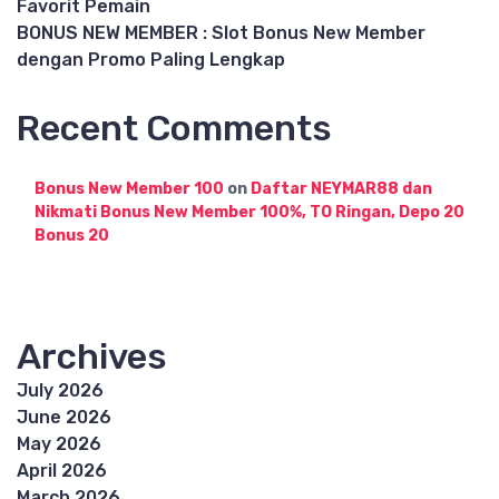
Favorit Pemain
BONUS NEW MEMBER : Slot Bonus New Member
dengan Promo Paling Lengkap
Recent Comments
Bonus New Member 100
on
Daftar NEYMAR88 dan
Nikmati Bonus New Member 100%, TO Ringan, Depo 20
Bonus 20
Archives
July 2026
June 2026
May 2026
April 2026
March 2026