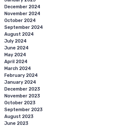
December 2024
November 2024
October 2024
September 2024
August 2024
July 2024
June 2024
May 2024
April 2024
March 2024
February 2024
January 2024
December 2023
November 2023
October 2023
September 2023
August 2023
June 2023