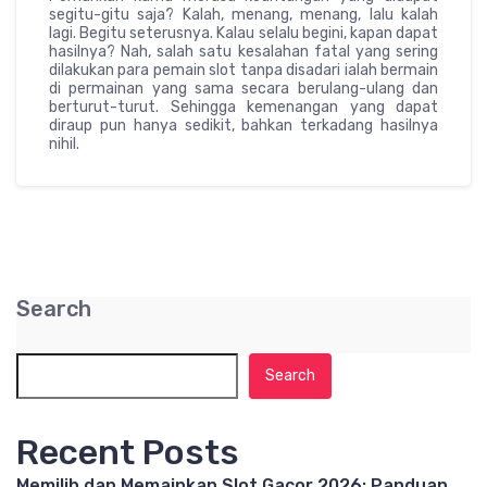
segitu-gitu saja? Kalah, menang, menang, lalu kalah
lagi. Begitu seterusnya. Kalau selalu begini, kapan dapat
hasilnya? Nah, salah satu kesalahan fatal yang sering
dilakukan para pemain slot tanpa disadari ialah bermain
di permainan yang sama secara berulang-ulang dan
berturut-turut. Sehingga kemenangan yang dapat
diraup pun hanya sedikit, bahkan terkadang hasilnya
nihil.
Search
Search
Recent Posts
Memilih dan Memainkan Slot Gacor 2026: Panduan