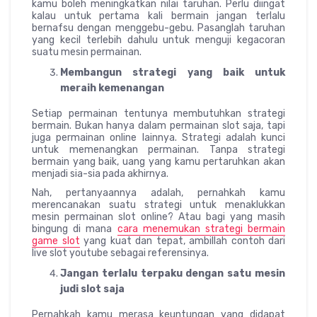
kamu boleh meningkatkan nilai taruhan. Perlu diingat
kalau untuk pertama kali bermain jangan terlalu
bernafsu dengan menggebu-gebu. Pasanglah taruhan
yang kecil terlebih dahulu untuk menguji kegacoran
suatu mesin permainan.
Membangun strategi yang baik untuk
meraih kemenangan
Setiap permainan tentunya membutuhkan strategi
bermain. Bukan hanya dalam permainan slot saja, tapi
juga permainan online lainnya. Strategi adalah kunci
untuk memenangkan permainan. Tanpa strategi
bermain yang baik, uang yang kamu pertaruhkan akan
menjadi sia-sia pada akhirnya.
Nah, pertanyaannya adalah, pernahkah kamu
merencanakan suatu strategi untuk menaklukkan
mesin permainan slot online? Atau bagi yang masih
bingung di mana
cara menemukan strategi bermain
game slot
yang kuat dan tepat, ambillah contoh dari
live slot youtube sebagai referensinya.
Jangan terlalu terpaku dengan satu mesin
judi slot saja
Pernahkah kamu merasa keuntungan yang didapat