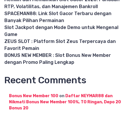
RTP, Volatilitas, dan Manajemen Bankroll
SPACEMAN88: Link Slot Gacor Terbaru dengan
Banyak Pilihan Permainan
Slot Jackpot dengan Mode Demo untuk Mengenal
Game
ZEUS SLOT : Platform Slot Zeus Terpercaya dan
Favorit Pemain
BONUS NEW MEMBER : Slot Bonus New Member
dengan Promo Paling Lengkap
Recent Comments
Bonus New Member 100
on
Daftar NEYMAR88 dan
Nikmati Bonus New Member 100%, TO Ringan, Depo 20
Bonus 20