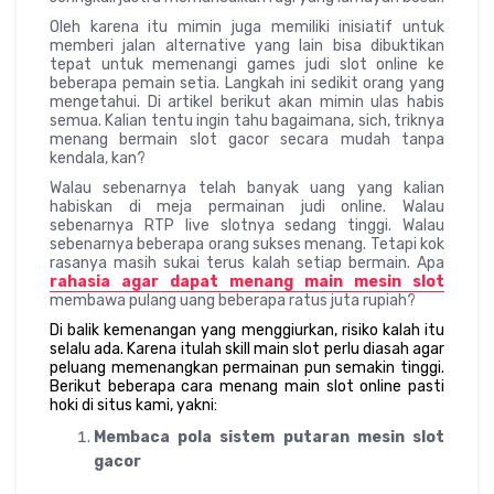
Oleh karena itu mimin juga memiliki inisiatif untuk
memberi jalan alternative yang lain bisa dibuktikan
tepat untuk memenangi games judi slot online ke
beberapa pemain setia. Langkah ini sedikit orang yang
mengetahui. Di artikel berikut akan mimin ulas habis
semua. Kalian tentu ingin tahu bagaimana, sich, triknya
menang bermain slot gacor secara mudah tanpa
kendala, kan?
Walau sebenarnya telah banyak uang yang kalian
habiskan di meja permainan judi online. Walau
sebenarnya RTP live slotnya sedang tinggi. Walau
sebenarnya beberapa orang sukses menang. Tetapi kok
rasanya masih sukai terus kalah setiap bermain. Apa
rahasia agar dapat menang main mesin slot
membawa pulang uang beberapa ratus juta rupiah?
Di balik kemenangan yang menggiurkan, risiko kalah itu
selalu ada. Karena itulah skill main slot perlu diasah agar
peluang memenangkan permainan pun semakin tinggi.
Berikut beberapa cara menang main slot online pasti
hoki di situs kami, yakni:
Membaca pola sistem putaran mesin slot
gacor