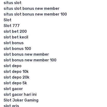
situs slot
situs slot bonus new member
situs slot bonus new member 100
Slot
Slot 777
slot bet 200
slot bet kecil
slot bonus
slot bonus 100
slot bonus new member
slot bonus new member 100
slot depo
slot depo 10k
slot depo 20k
slot depo 5k
slot gacor
slot gacor hari ini
Slot Joker Gaming
slot qris