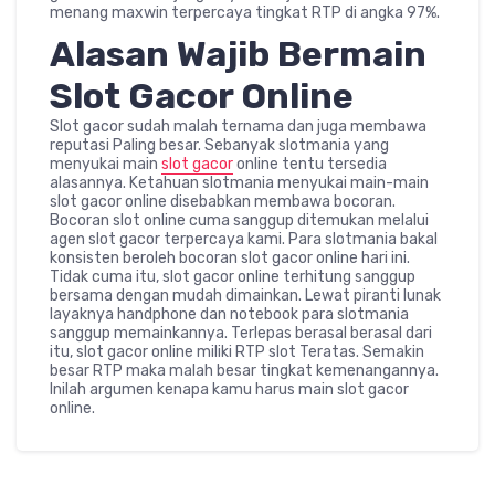
menang maxwin terpercaya tingkat RTP di angka 97%.
Alasan Wajib Bermain
Slot Gacor Online
Slot gacor sudah malah ternama dan juga membawa
reputasi Paling besar. Sebanyak slotmania yang
menyukai main
slot gacor
online tentu tersedia
alasannya. Ketahuan slotmania menyukai main-main
slot gacor online disebabkan membawa bocoran.
Bocoran slot online cuma sanggup ditemukan melalui
agen slot gacor terpercaya kami. Para slotmania bakal
konsisten beroleh bocoran slot gacor online hari ini.
Tidak cuma itu, slot gacor online terhitung sanggup
bersama dengan mudah dimainkan. Lewat piranti lunak
layaknya handphone dan notebook para slotmania
sanggup memainkannya. Terlepas berasal berasal dari
itu, slot gacor online miliki RTP slot Teratas. Semakin
besar RTP maka malah besar tingkat kemenangannya.
Inilah argumen kenapa kamu harus main slot gacor
online.