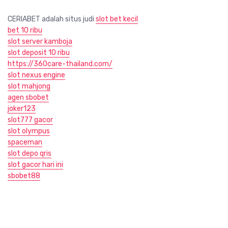
CERIABET adalah situs judi
slot bet kecil
bet 10 ribu
slot server kamboja
slot deposit 10 ribu
https://360care-thailand.com/
slot nexus engine
slot mahjong
agen sbobet
joker123
slot777 gacor
slot olympus
spaceman
slot depo qris
slot gacor hari ini
sbobet88