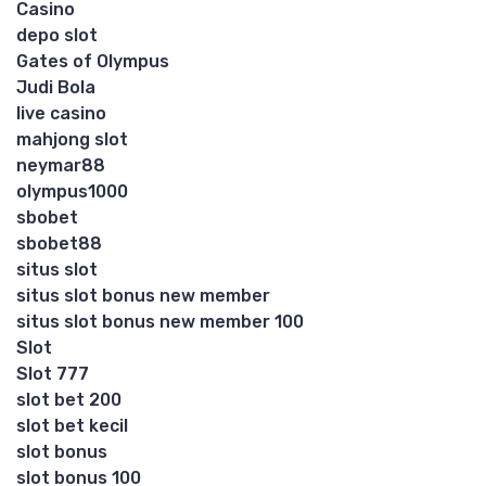
Casino
depo slot
Gates of Olympus
Judi Bola
live casino
mahjong slot
neymar88
olympus1000
sbobet
sbobet88
situs slot
situs slot bonus new member
situs slot bonus new member 100
Slot
Slot 777
slot bet 200
slot bet kecil
slot bonus
slot bonus 100