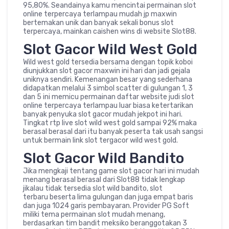
95,80%. Seandainya kamu mencintai permainan slot
online terpercaya terlampau mudah jp maxwin
bertemakan unik dan banyak sekali bonus slot
terpercaya, mainkan caishen wins di website Slot88.
Slot Gacor Wild West Gold
Wild west gold tersedia bersama dengan topik koboi
diunjukkan slot gacor maxwin ini hari dan jadi gejala
uniknya sendiri. Kemenangan besar yang sederhana
didapatkan melalui 3 simbol scatter di gulungan 1, 3
dan 5 ini memicu permainan daftar website judi slot
online terpercaya terlampau luar biasa ketertarikan
banyak penyuka slot gacor mudah jekpot ini hari.
Tingkat rtp live slot wild west gold sampai 92% maka
berasal berasal dari itu banyak peserta tak usah sangsi
untuk bermain link slot tergacor wild west gold.
Slot Gacor Wild Bandito
Jika mengkaji tentang game slot gacor hari ini mudah
menang berasal berasal dari Slot88 tidak lengkap
jikalau tidak tersedia slot wild bandito, slot
terbaru beserta lima gulungan dan juga empat baris
dan juga 1024 garis pembayaran. Provider PG Soft
miliki tema permainan slot mudah menang,
berdasarkan tim bandit meksiko beranggotakan 3