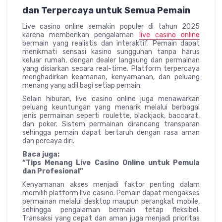
dan Terpercaya untuk Semua Pemain
Live casino online semakin populer di tahun 2025
karena memberikan pengalaman
live casino online
bermain yang realistis dan interaktif. Pemain dapat
menikmati sensasi kasino sungguhan tanpa harus
keluar rumah, dengan dealer langsung dan permainan
yang disiarkan secara real-time. Platform terpercaya
menghadirkan keamanan, kenyamanan, dan peluang
menang yang adil bagi setiap pemain.
Selain hiburan, live casino online juga menawarkan
peluang keuntungan yang menarik melalui berbagai
jenis permainan seperti roulette, blackjack, baccarat,
dan poker. Sistem permainan dirancang transparan
sehingga pemain dapat bertaruh dengan rasa aman
dan percaya diri.
Baca juga:
“Tips Menang Live Casino Online untuk Pemula
dan Profesional”
Kenyamanan akses menjadi faktor penting dalam
memilih platform live casino. Pemain dapat mengakses
permainan melalui desktop maupun perangkat mobile,
sehingga pengalaman bermain tetap fleksibel.
Transaksi yang cepat dan aman juga menjadi prioritas