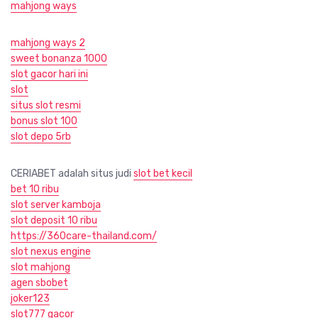
mahjong ways
mahjong ways 2
sweet bonanza 1000
slot gacor hari ini
slot
situs slot resmi
bonus slot 100
slot depo 5rb
CERIABET adalah situs judi
slot bet kecil
bet 10 ribu
slot server kamboja
slot deposit 10 ribu
https://360care-thailand.com/
slot nexus engine
slot mahjong
agen sbobet
joker123
slot777 gacor