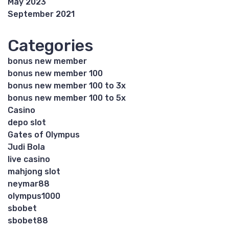
May 2023
September 2021
Categories
bonus new member
bonus new member 100
bonus new member 100 to 3x
bonus new member 100 to 5x
Casino
depo slot
Gates of Olympus
Judi Bola
live casino
mahjong slot
neymar88
olympus1000
sbobet
sbobet88