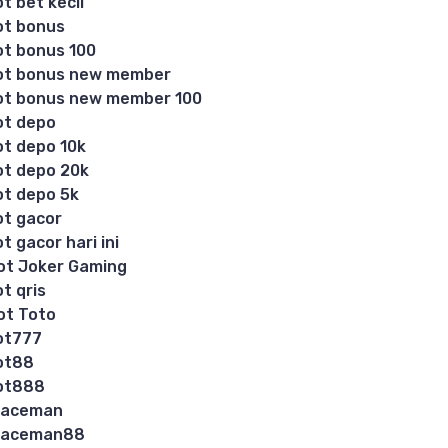
ot bet kecil
ot bonus
ot bonus 100
ot bonus new member
ot bonus new member 100
ot depo
ot depo 10k
ot depo 20k
ot depo 5k
ot gacor
ot gacor hari ini
ot Joker Gaming
ot qris
ot Toto
ot777
ot88
ot888
paceman
paceman88