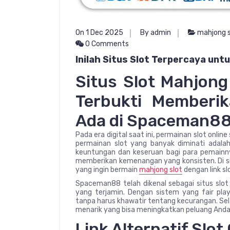
On 1 Dec 2025
By admin
mahjong s
0 Comments
Inilah Situs Slot Terpercaya un
Situs Slot Mahjon
Terbukti Memberi
Ada di Spaceman8
Pada era digital saat ini, permainan slot onlin
permainan slot yang banyak diminati adala
keuntungan dan keseruan bagi para pemainny
memberikan kemenangan yang konsisten. Di sin
yang ingin bermain
mahjong slot
dengan link sl
Spaceman88 telah dikenal sebagai situs slo
yang terjamin. Dengan sistem yang fair pl
tanpa harus khawatir tentang kecurangan. Sel
menarik yang bisa meningkatkan peluang And
Link Alternatif Slo