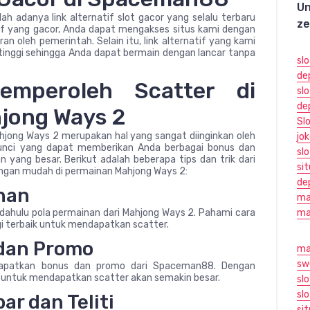
Un
 adanya link alternatif slot gacor yang selalu terbaru
ze
tif yang gacor, Anda dapat mengakses situs kami dengan
an oleh pemerintah. Selain itu, link alternatif yang kami
tinggi sehingga Anda dapat bermain dengan lancar tanpa
sl
de
emperoleh Scatter di
sl
de
jong Ways 2
Sl
jong Ways 2 merupakan hal yang sangat diinginkan oleh
jo
kunci yang dapat memberikan Anda berbagai bonus dan
slo
ng besar. Berikut adalah beberapa tips dan trik dari
si
ngan mudah di permainan Mahjong Ways 2:
de
nan
ma
 dahulu pola permainan dari Mahjong Ways 2. Pahami cara
ma
egi terbaik untuk mendapatkan scatter.
dan Promo
ma
sw
apatkan bonus dan promo dari Spaceman88. Dengan
untuk mendapatkan scatter akan semakin besar.
slo
slo
ar dan Teliti
sit