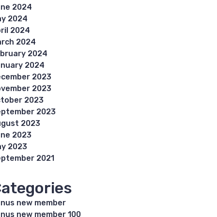
ne 2024
y 2024
ril 2024
rch 2024
bruary 2024
nuary 2024
ecember 2023
ovember 2023
tober 2023
eptember 2023
gust 2023
ne 2023
y 2023
ptember 2021
ategories
onus new member
nus new member 100