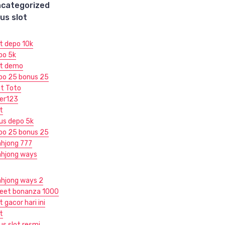
categorized
us slot
ot depo 10k
po 5k
ot demo
po 25 bonus 25
ot Toto
ker123
t
tus depo 5k
po 25 bonus 25
hjong 777
hjong ways
hjong ways 2
eet bonanza 1000
t gacor hari ini
t
us slot resmi