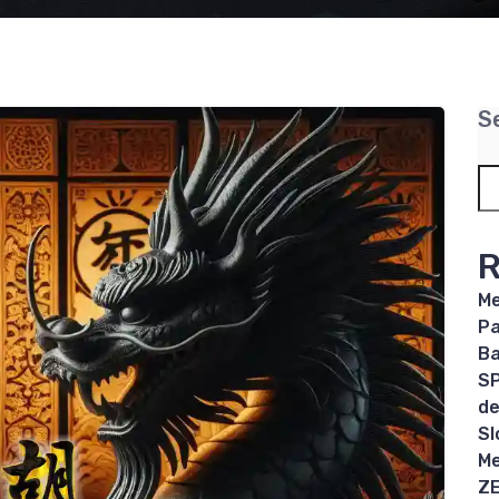
S
R
Me
Pa
Ba
SP
de
Sl
M
ZE