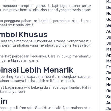
Ma
mencoba tampilan game, tetapi juga sarana untuk
D
 ubin punya bentuk, nilai, dan fungsi yang berbeda dalam
N
Oc
ika pengguna paham arti simbol, permainan akan terasa
at fitur mulai aktif.
S
Au
imbol Khusus
Ju
sa biasanya membentuk kombinasi utama. Sementara itu,
Ju
iki peran tambahan yang membuat alur game terasa lebih
Ma
Ap
lihat perbedaan keduanya. Cara ini cukup membantu,
ngan istilah dalam game.
Ma
Fe
nasi Lebih Menarik
Ja
 penting karena dapat membantu melengkapi susunan
D
ainan biasanya terlihat lebih aktif dan menarik.
N
 bagaimana wild bekerja dalam berbagai kondisi. Hal ini
Oc
an hanya teori.
S
in
Au
n seperti free spin. Saat fitur ini aktif, permainan akan
Ju