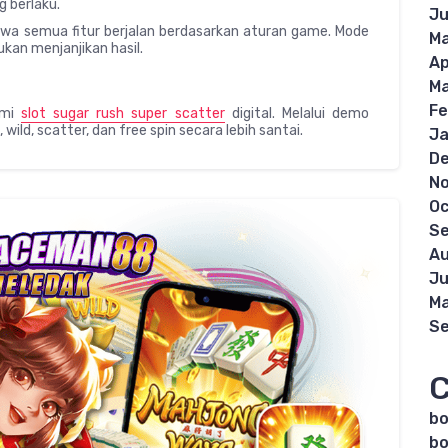
 berlaku.
Ju
a semua fitur berjalan berdasarkan aturan game. Mode
Ma
n menjanjikan hasil.
Ap
Ma
Fe
ami
slot sugar rush super scatter
digital. Melalui demo
ild, scatter, dan free spin secara lebih santai.
Ja
D
N
Oc
S
Au
Ju
Ma
Se
C
b
bo