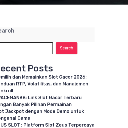
earch
Search
ecent Posts
milih dan Memainkan Slot Gacor 2026:
nduan RTP, Volatilitas, dan Manajemen
nkroll
ACEMAN88: Link Slot Gacor Terbaru
ngan Banyak Pilihan Permainan
ot Jackpot dengan Mode Demo untuk
engenal Game
US SLOT : Platform Slot Zeus Terpercaya