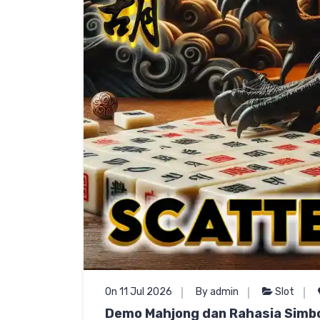
On 11 Jul 2026
By admin
Slot
Demo Mahjong dan Rahasia Simbo