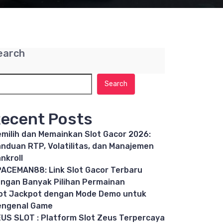
earch
Search
ecent Posts
milih dan Memainkan Slot Gacor 2026:
nduan RTP, Volatilitas, dan Manajemen
nkroll
ACEMAN88: Link Slot Gacor Terbaru
ngan Banyak Pilihan Permainan
ot Jackpot dengan Mode Demo untuk
engenal Game
US SLOT : Platform Slot Zeus Terpercaya