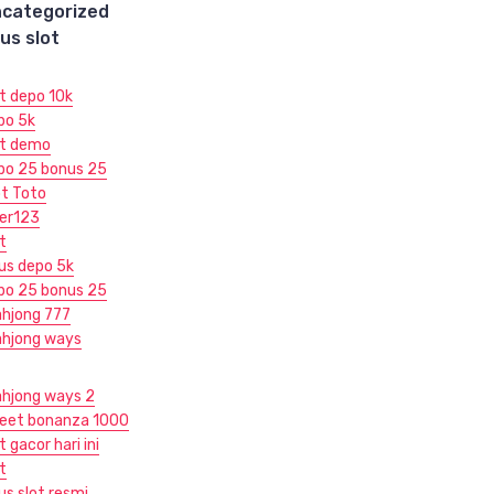
categorized
us slot
ot depo 10k
po 5k
ot demo
po 25 bonus 25
ot Toto
ker123
t
tus depo 5k
po 25 bonus 25
hjong 777
hjong ways
hjong ways 2
eet bonanza 1000
t gacor hari ini
t
us slot resmi