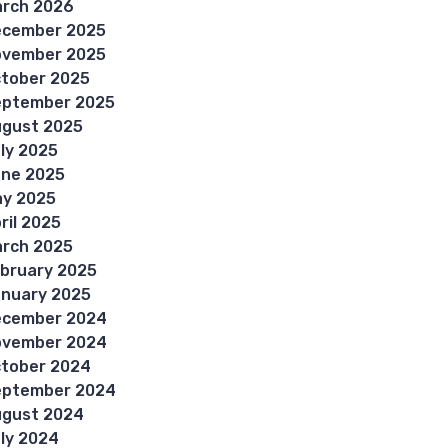
rch 2026
ecember 2025
ovember 2025
tober 2025
eptember 2025
gust 2025
ly 2025
ne 2025
y 2025
ril 2025
rch 2025
bruary 2025
nuary 2025
ecember 2024
ovember 2024
tober 2024
eptember 2024
gust 2024
ly 2024