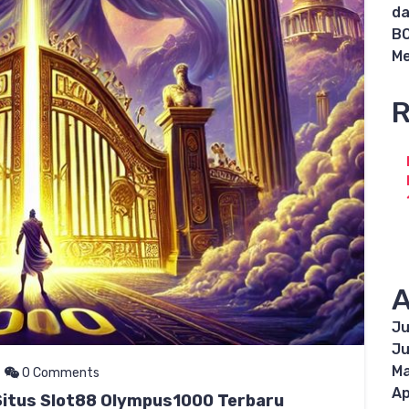
da
BO
Me
R
A
Ju
Ju
Ma
0 Comments
Ap
 Situs Slot88 Olympus1000 Terbaru