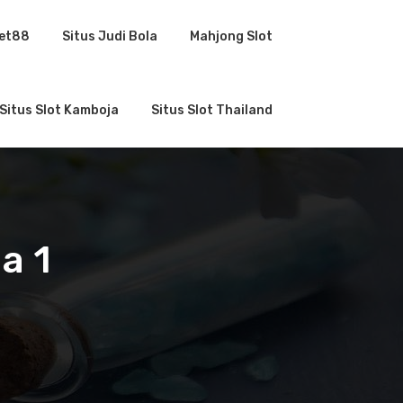
et88
Situs Judi Bola
Mahjong Slot
Situs Slot Kamboja
Situs Slot Thailand
ga 1