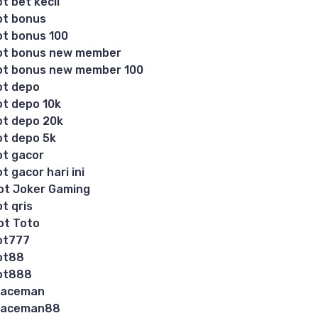
ot bet kecil
ot bonus
ot bonus 100
ot bonus new member
ot bonus new member 100
ot depo
ot depo 10k
ot depo 20k
ot depo 5k
ot gacor
ot gacor hari ini
ot Joker Gaming
ot qris
ot Toto
ot777
ot88
ot888
paceman
paceman88