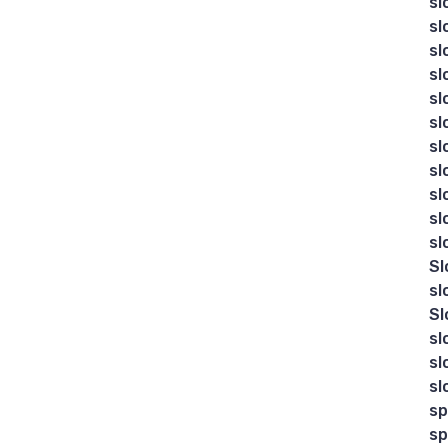
sl
sl
sl
sl
sl
sl
sl
sl
sl
sl
sl
Sl
sl
Sl
sl
sl
sl
s
s