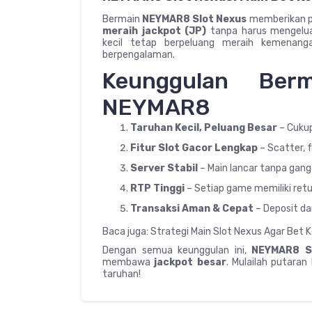
Bermain
NEYMAR8 Slot Nexus
memberikan p
meraih jackpot (JP)
tanpa harus mengelua
kecil tetap berpeluang meraih kemenan
berpengalaman.
Keunggulan Ber
NEYMAR8
Taruhan Kecil, Peluang Besar
– Cukup
Fitur Slot Gacor Lengkap
– Scatter, f
Server Stabil
– Main lancar tanpa gang
RTP Tinggi
– Setiap game memiliki retu
Transaksi Aman & Cepat
– Deposit da
Baca juga: Strategi Main Slot Nexus Agar Bet 
Dengan semua keunggulan ini,
NEYMAR8 S
membawa
jackpot besar
. Mulailah putaran
taruhan!