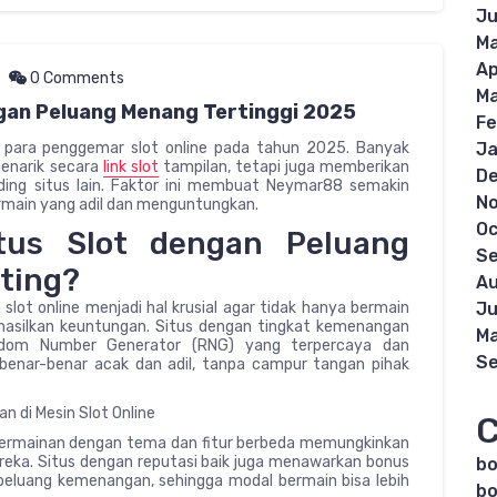
Ju
Ma
Ap
0 Comments
Ma
gan Peluang Menang Tertinggi 2025
Fe
 para penggemar slot online pada tahun 2025. Banyak
Ja
enarik secara
link slot
tampilan, tetapi juga memberikan
D
ding situs lain. Faktor ini membuat Neymar88 semakin
N
rmain yang adil dan menguntungkan.
Oc
tus Slot dengan Peluang
S
nting?
Au
t online menjadi hal krusial agar tidak hanya bermain
Ju
ghasilkan keuntungan. Situs dengan tingkat kemenangan
Ma
andom Number Generator (RNG) yang terpercaya dan
Se
 benar-benar acak dan adil, tanpa campur tangan pihak
 di Mesin Slot Online
C
 permainan dengan tema dan fitur berbeda memungkinkan
reka. Situs dengan reputasi baik juga menawarkan bonus
b
luang kemenangan, sehingga modal bermain bisa lebih
bo