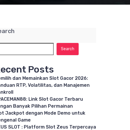
earch
Search
ecent Posts
milih dan Memainkan Slot Gacor 2026:
nduan RTP, Volatilitas, dan Manajemen
nkroll
ACEMAN88: Link Slot Gacor Terbaru
ngan Banyak Pilihan Permainan
ot Jackpot dengan Mode Demo untuk
engenal Game
US SLOT : Platform Slot Zeus Terpercaya