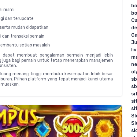
bo
i resmi
bo
ggi dan terupdate
Ca
serta mudah didapatkan
de
Ga
 dan transaksi pemain
Ju
membantu setiap masalah
li
 dapat membuat pengalaman bermain menjadi lebih
ma
g juga bagi pemain untuk tetap menerapkan manajemen
n
onsisten.
ol
 peluang menang tinggi membuka kesempatan lebih besar
sb
buran. Pilihan platform yang tepat menjadi kunci utama
memuaskan.
s
si
si
si
Sl
Sl
sl