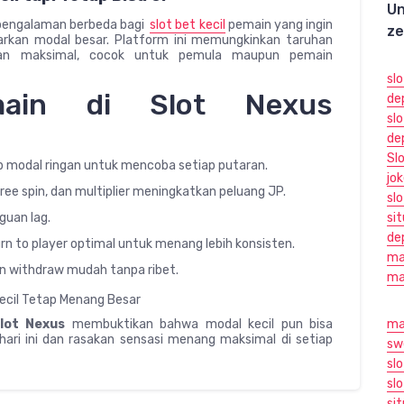
Un
engalaman berbeda bagi
slot bet kecil
pemain yang ingin
ze
rkan modal besar. Platform ini memungkinkan taruhan
gan maksimal, cocok untuk pemula maupun pemain
sl
main di Slot Nexus
de
sl
de
Sl
 modal ringan untuk mencoba setiap putaran.
jo
ree spin, dan multiplier meningkatkan peluang JP.
slo
si
guan lag.
de
rn to player optimal untuk menang lebih konsisten.
ma
n withdraw mudah tanpa ribet.
ma
Kecil Tetap Menang Besar
ma
lot Nexus
membuktikan bahwa modal kecil pun bisa
 hari ini dan rasakan sensasi menang maksimal di setiap
sw
slo
slo
sit