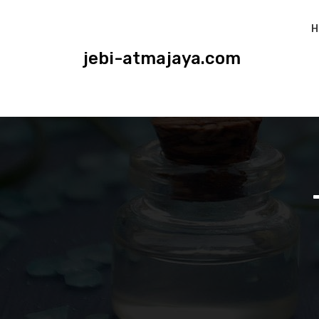
S
k
H
i
p
jebi-atmajaya.com
t
o
c
o
n
t
e
n
t