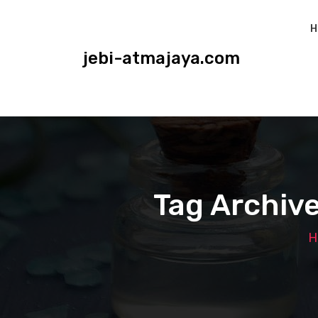
S
k
H
i
p
jebi-atmajaya.com
t
o
c
o
n
t
e
n
Tag Archiv
t
H