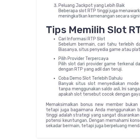
Peluang Jackpot yang Lebih Baik
Beberapa slot RTP tinggi juga menawark
meningkatkan kemenangan secara signif
Tips Memilih Slot R
Cari Informasi RTP Slot
Sebelum bermain, cari tahu terlebih d
Biasanya, situs penyedia game atau pla
Pilih Provider Terpercaya
Pilih slot dari provider game terkenal
dengan RTP yang adil dan teruji.
Coba Demo Slot Terlebih Dahulu
Banyak situs slot menyediakan mod
tanpa menggunakan saldo asli. Ini san
apakah slot tersebut cocok dengan gay
Memaksimalkan bonus new member bukan h
tetapi juga bagaimana Anda menggunakan bo
tinggi adalah strategi yang sangat disaran
potensi keuntungan. Dengan memahami konse
sekadar bermain, tetapi juga berpeluang menda