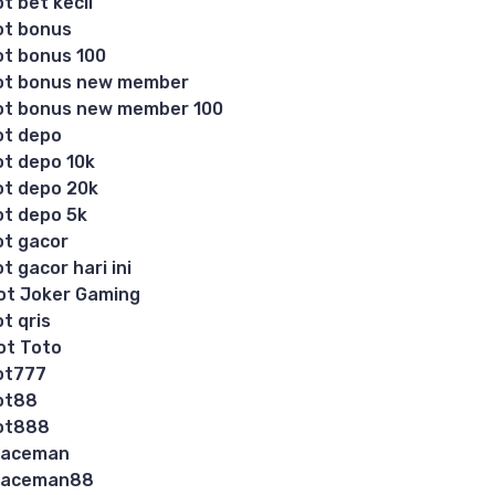
ot bet kecil
ot bonus
ot bonus 100
ot bonus new member
ot bonus new member 100
ot depo
ot depo 10k
ot depo 20k
ot depo 5k
ot gacor
ot gacor hari ini
ot Joker Gaming
ot qris
ot Toto
ot777
ot88
ot888
paceman
paceman88