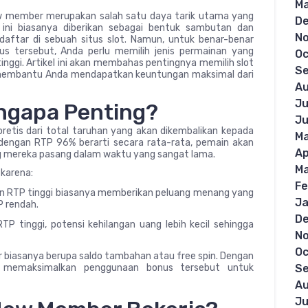
Ma
ew member merupakan salah satu daya tarik utama yang
D
s ini biasanya diberikan sebagai bentuk sambutan dan
N
ftar di sebuah situs slot. Namun, untuk benar-benar
s tersebut, Anda perlu memilih jenis permainan yang
Oc
inggi. Artikel ini akan membahas pentingnya memilih slot
S
a membantu Anda mendapatkan keuntungan maksimal dari
Au
Ju
ngapa Penting?
Ju
retis dari total taruhan yang akan dikembalikan kepada
Ma
 dengan RTP 96% berarti secara rata-rata, pemain akan
Ap
g mereka pasang dalam waktu yang sangat lama.
Ma
 karena:
Fe
an RTP tinggi biasanya memberikan peluang menang yang
Ja
P rendah.
D
TP tinggi, potensi kehilangan uang lebih kecil sehingga
N
Oc
 biasanya berupa saldo tambahan atau free spin. Dengan
a memaksimalkan penggunaan bonus tersebut untuk
S
Au
Ju