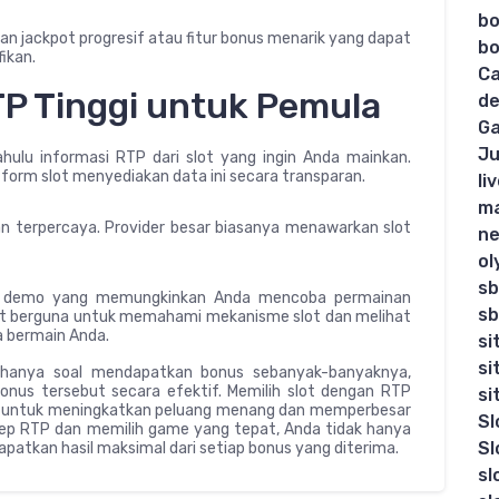
bo
an jackpot progresif atau fitur bonus menarik yang dapat
bo
ikan.
Ca
TP Tinggi untuk Pemula
de
Ga
Ju
ahulu informasi RTP dari slot yang ingin Anda mainkan.
tform slot menyediakan data ini secara transparan.
li
ma
 dan terpercaya. Provider besar biasanya menawarkan slot
n
ol
sb
e demo yang memungkinkan Anda mencoba permainan
s
gat berguna untuk memahami mekanisme slot dan melihat
a bermain Anda.
si
si
anya soal mendapatkan bonus sebanyak-banyaknya,
nus tersebut secara efektif. Memilih slot dengan RTP
si
kan untuk meningkatkan peluang menang dan memperbesar
Sl
p RTP dan memilih game yang tepat, Anda tidak hanya
Sl
patkan hasil maksimal dari setiap bonus yang diterima.
sl