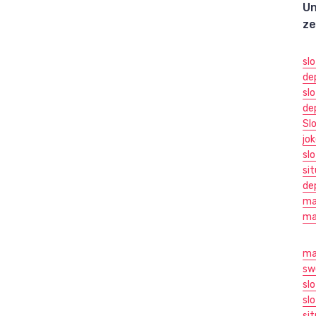
Un
ze
sl
de
sl
de
Sl
jo
slo
si
de
ma
ma
ma
sw
slo
slo
sit