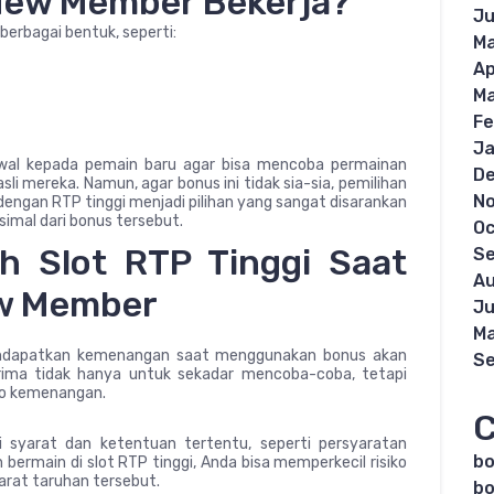
ew Member Bekerja?
Ju
berbagai bentuk, seperti:
Ma
Ap
Ma
Fe
Ja
awal kepada pemain baru agar bisa mencoba permainan
D
i mereka. Namun, agar bonus ini tidak sia-sia, pemilihan
N
dengan RTP tinggi menjadi pilihan yang sangat disarankan
mal dari bonus tersebut.
Oc
h Slot RTP Tinggi Saat
S
Au
w Member
Ju
Ma
endapatkan kemenangan saat menggunakan bonus akan
Se
erima tidak hanya untuk sekadar mencoba-coba, tetapi
do kemenangan.
C
syarat dan ketentuan tertentu, seperti persyaratan
b
bermain di slot RTP tinggi, Anda bisa memperkecil risiko
rat taruhan tersebut.
bo